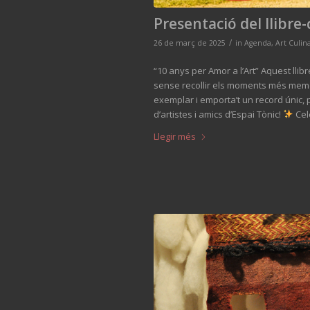
Presentació del llibre
/
26 de març de 2025
in
Agenda
,
Art Culina
“10 anys per Amor a l’Art” Aquest llib
sense recollir els moments més memo
exemplar i emporta’t un record únic, p
d’artistes i amics d’Espai Tònic!
Cel
Llegir més