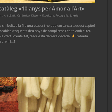
-catàleg «10 anys per Amor a l’Art»
ri
,
Art tèxtil
,
Ceràmica
,
Disseny
,
Escultura
,
Fotografia
,
Joieria
re simbolitza la fi d’una etapa, i no podíem tancar aquest capítol
rables d’aquests deu anys de complicitat. Fes-te amb el teu
le d’art i creativitat, d’aquesta darrera dècada.
Trobada
ebrem […]