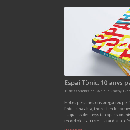
Espai Tònic. 10 anys p
/
11 de desembre de 2024
in
Disseny
,
Expo
Moltes persones ens pregunteu pel fut
l’inici d’una altra, i no volíem fer 
d’aquests deu anys tan apassionants 
record ple d’art i creativitat d’una “d