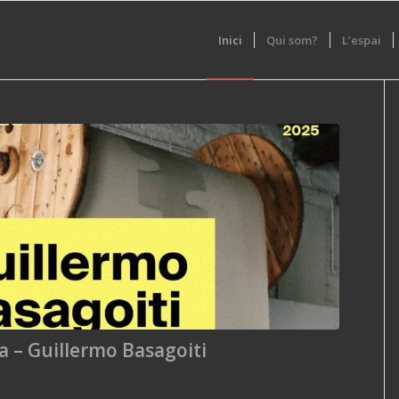
Inici
Qui som?
L’espai
a – Guillermo Basagoiti