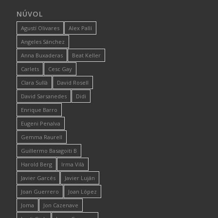
NÚVOL
Agustí Olivares
Alex Pallí
Angeles Sánchez
Anna Buxaderas
Beat Keller
Carlets
Cesc Gay
Clara Sullà
David Rosell
David Sarsanedes
Didi
Enrique Barro
Eugeni Penalva
Gemma Raurell
Guillermo Basagoiti B
Harold Berg
Irma Vilà
Javier Garcés
Javier Luján
Joan Guerrero
Joan López
Joma
Jon Cazenave