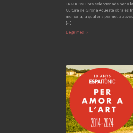
TRACK 8M Obra seleccionada per a la X
Cultura de Girona Aquesta obra és fru
memòria, la qual ens permet a travé
[…]
Llegir més