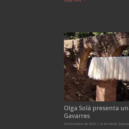
Llegir més
Olga Solà presenta una 
Gavarres
/
24 d'octubre de 2023
in
Art tèxtil
,
Exposi