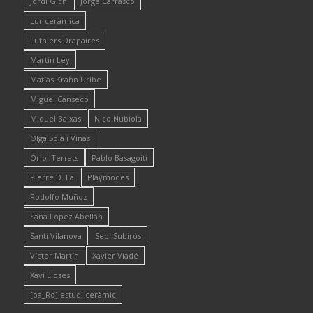
Jordi Gich
Jorge Carrasco
Lur ceràmica
Luthiers Drapaires
Martin Ley
Matías Krahn Uribe
Miguel Canseco
Miquel Baixas
Nico Nubiola
Olga Solà i Viñas
Oriol Terrats
Pablo Basagoiti
Pierre D. La
Playmodes
Rodolfo Muñoz
Sana López Abellán
Santi Vilanova
Sebi Subirós
Víctor Martín
Xavier Viadé
Xavi Lloses
[ba_Ro] estudi ceràmic