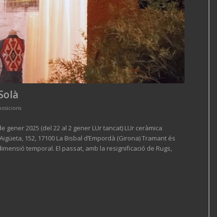
Solà
posicions
 gener 2025 (del 22 al 2 gener LUr tancat) LUr ceràmica
l’Aigüeta, 152, 17100 La Bisbal d’Empordà (Girona) Tramant és
imensió temporal. El passat, amb la resignificació de Rugs,