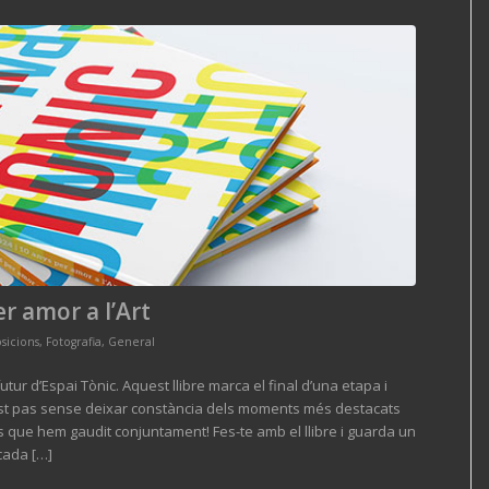
er amor a l’Art
sicions
,
Fotografia
,
General
ur d’Espai Tònic. Aquest llibre marca el final d’una etapa i
aquest pas sense deixar constància dels moments més destacats
que hem gaudit conjuntament! Fes-te amb el llibre i guarda un
ècada […]