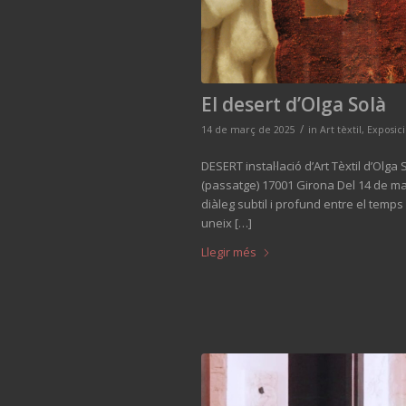
El desert d’Olga Solà
/
14 de març de 2025
in
Art tèxtil
,
Exposic
DESERT instal·lació d’Art Tèxtil d’Olga 
(passatge) 17001 Girona Del 14 de març
diàleg subtil i profund entre el temps i
uneix […]
Llegir més