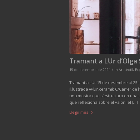
Tramant a LUr d’Olga 
/
15 de desembre de 2024
in
Art tèxtil
,
Ex
Tramant a LUr 15 de desembre al 25 de
il.lustrada @lur.keramik C/Carrer de 
una mostra que s’estructura en una d
que reflexiona sobre el valor i el […]
Llegir més