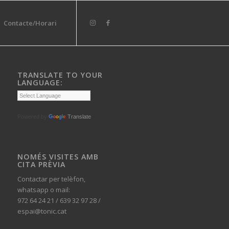
Contacte/Horari
TRANSLATE TO YOUR
LANGUAGE:
Powered by
Translate
NOMÉS VISITES AMB
CITA PRÈVIA
Contactar per telèfon,
whatsapp o mail:
972 64 24 21 / 639 32 97 28 /
espai@tonic.cat