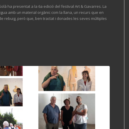
Solà ha presentat a la 6a edició del festival Art & Gavarres. La
’aigua amb un material orgànic com la llana, un recurs que en
e rebuig, però que, ben tractat i donades les seves múltiples