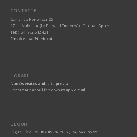
CONTACTE
Carrer de Ponent 23-25
17111 Vulpellac (La Bisbal d'Empordà) - Girona - Spain
Tel: (+34) 972 642 421
Email:
espai@tonic.cat
HORARI:
Només visites amb cita prèvia
Contactar per telèfon o whatsapp o mail.
L’EQUIP
Olga Solà > Continguts i xarxes (+34) 648 755 950