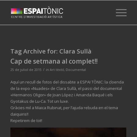
Tag Archive for:
Clara Sullà
Cap de setmana al complet!!
/
25 de juliol de 2015
in
Art tèxtil
,
Documental
Aquí un recull de fotos del dissabte a ESPAI TÒNIC: la cloenda
de la expo «Nuades» de Clara Sullà, el passi del documental
«Hermanos Oligor» de Joan López i Amanda Baqué i els
Gyotakus de Lu-Ca. Tot un luxe.
Gràcies mil a Maica Rubinat, per l’ajuda rebuda en el tema
daiquiris!!
Repetirem de tot!