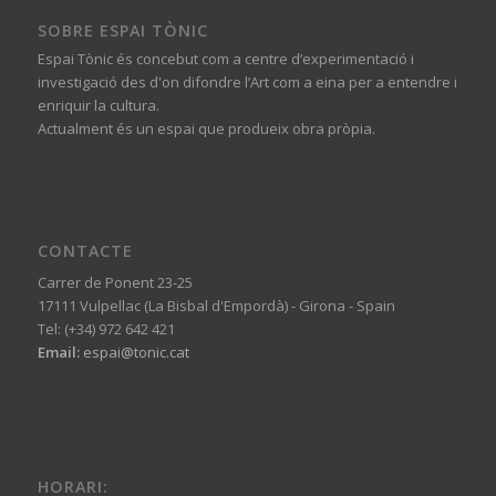
SOBRE ESPAI TÒNIC
Espai Tònic és concebut com a centre d’experimentació i
investigació des d'on difondre l’Art com a eina per a entendre i
enriquir la cultura.
Actualment és un espai que produeix obra pròpia.
CONTACTE
Carrer de Ponent 23-25
17111 Vulpellac (La Bisbal d'Empordà) - Girona - Spain
Tel: (+34) 972 642 421
Email:
espai@tonic.cat
HORARI: