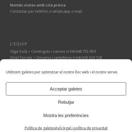
Només visites amb cita prèvia
Contactar per telèfon o whatsapp o mail.
L’EQUIP
Olga Solà > Continguts i xarxes (+34) 648 755 950
Oriol Terrats > Disseny i cartelleria (+34) 639 329 728
Guillermo Basagoiti > Muntatges expositius (+34) 606 144 710
Utilitzem galetes per optimitzar el nostre lloc web i el nostre servei.
Acceptar galetes
© Copyright -
Espai Tònic
-
Enfold WordPress Theme by Kriesi
Rebutjar
Mostra les preferències
Política de galetes
Avís legal i política de privacitat