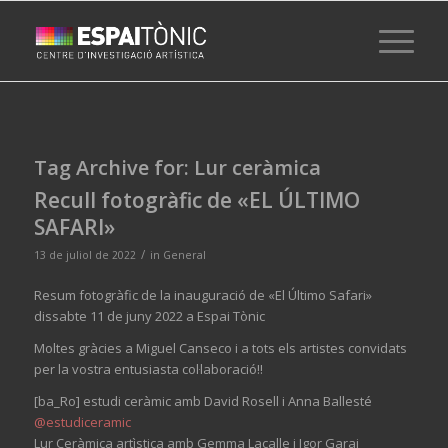
Tag Archive for:
Lur ceràmica
Recull fotogràfic de «EL ÚLTIMO
SAFARI»
/
13 de juliol de 2022
in
General
Resum fotogràfic de la inauguració de «El Último Safari»
dissabte 11 de juny 2022 a Espai Tònic
Moltes gràcies a Miguel Canseco i a tots els artistes convidats
per la vostra entusiasta col·laboració!!
[ba_Ro] estudi ceràmic amb David Rosell i Anna Ballesté
@estudiceramic
Lur Ceràmica artìstica amb Gemma Lacalle i Igor Garai