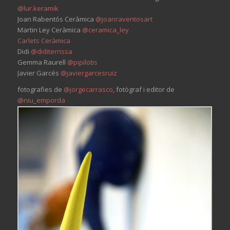
@lur.keramik
Joan Rabentós Ceràmica
@joanraventosart
Martin Ley Ceràmica
@ceramica_ley
Carlets Ceràmica
Didi
@diditerrissa
Gemma Raurell
@pipilotis
Javier Garcés
@javiergarcesruiz
fotografies de
@jorgecarrasco
, fotògraf i editor de
@niu_emporda