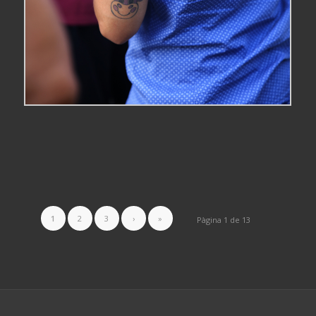
1
2
3
›
»
Pàgina 1 de 13