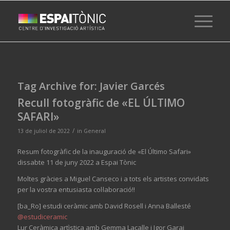
Tag Archive for:
Javier Garcés
Recull fotogràfic de «EL ÚLTIMO
SAFARI»
/
13 de juliol de 2022
in
General
Resum fotogràfic de la inauguració de «El Último Safari»
dissabte 11 de juny 2022 a Espai Tònic
Moltes gràcies a Miguel Canseco i a tots els artistes convidats
per la vostra entusiasta col·laboració!!
[ba_Ro] estudi ceràmic amb David Rosell i Anna Ballesté
@estudiceramic
Lur Ceràmica artìstica amb Gemma Lacalle i Igor Garai