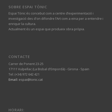
SOBRE ESPAI TÒNIC
Espai Tònic és concebut com a centre d’experimentació i
investigació des d'on difondre l’Art com a eina per a entendre i
enriquir la cultura.
Actualment és un espai que produeix obra pròpia.
CONTACTE
Carrer de Ponent 23-25
17111 Vulpellac (La Bisbal d'Empordà) - Girona - Spain
Tel: (+34) 972 642 421
Email:
espai@tonic.cat
HORARI: