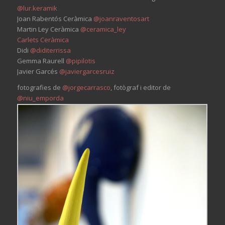
@lur.keramik
Joan Rabentós Ceràmica
@joanraventosart
Martin Ley Ceràmica
@ceramica_ley
Carlets Ceràmica
Didi
@diditerrissa
Gemma Raurell
@pipilotis
Javier Garcés
@javiergarcesruiz
fotografies de
@jorgecarrasco
, fotògraf i editor de
@niu_emporda