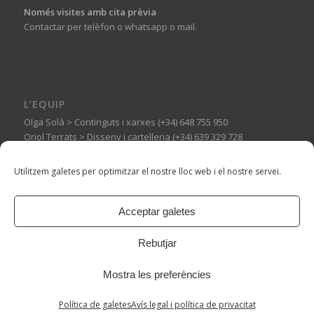
Només visites amb cita prèvia
Contactar per telèfon o whatsapp o mail.
L’EQUIP
Olga Solà > Continguts i xarxes (+34) 648 755 950
Oriol Terrats > Disseny i cartelleria (+34) 639 329 728
Guillermo Basagoiti > Muntatges expositius (+34) 606 144 710
Utilitzem galetes per optimitzar el nostre lloc web i el nostre servei.
Acceptar galetes
© Copyright -
Espai Tònic
-
Enfold WordPress Theme by Kriesi
Rebutjar
Mostra les preferències
Política de galetes
Avís legal i política de privacitat