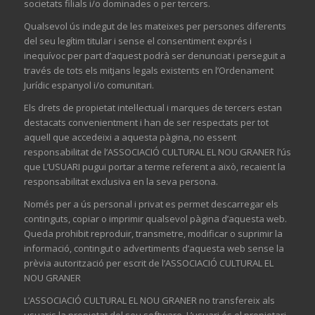
societats filials i/o dominades o per tercers.
Qualsevol ús indegut de les mateixes per persones diferents
del seu legítim titular i sense el consentiment exprés i
inequívoc per part d’aquest podrà ser denunciat i perseguit a
través de tots els mitjans legals existents en l’Ordenament
Jurídic espanyol i/o comunitari.
Els drets de propietat intel·lectual i marques de tercers estan
destacats convenientment i han de ser respectats per tot
aquell que accedeixi a aquesta pàgina, no essent
responsabilitat de l’ASSOCIACIÓ CULTURAL EL NOU GRANER l’ús
que L’USUARI pugui portar a terme referent a això, recaient la
responsabilitat exclusiva en la seva persona.
Només per a ús personal i privat es permet descarregar els
continguts, copiar o imprimir qualsevol pàgina d’aquesta web.
Queda prohibit reproduir, transmetre, modificar o suprimir la
informació, contingut o advertiments d’aquesta web sense la
prèvia autorització per escrit de l’ASSOCIACIÓ CULTURAL EL
NOU GRANER
L’ASSOCIACIÓ CULTURAL EL NOU GRANER no transfereix als
usuaris la propietat del seu software. L’usuari és el propietari