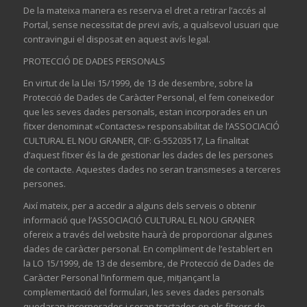
De la mateixa manera es reserva el dret a retirar l’accés al
Portal, sense necessitat de previ avís, a qualsevol usuari que
contravingui el disposat en aquest avís legal.
PROTECCIÓ DE DADES PERSONALS
En virtut de la Llei 15/1999, de 13 de desembre, sobre la
Protecció de Dades de Caràcter Personal, el fem coneixedor
que les seves dades personals, estan incorporades en un
fitxer denominat «Contactes» responsabilitat de l’ASSOCIACIÓ
CULTURAL EL NOU GRANER, CIF: G-55203517, La finalitat
d’aquest fitxer és la de gestionar les dades de les persones
de contacte. Aquestes dades no seran transmeses a terceres
persones.
Així mateix, per a accedir a alguns dels serveis o obtenir
informació que l’ASSOCIACIÓ CULTURAL EL NOU GRANER
ofereix a través del website haurà de proporcionar algunes
dades de caràcter personal. En compliment de l’establert en
la LO 15/1999, de 13 de desembre, de Protecció de Dades de
Caràcter Personal l’informem que, mitjançant la
complementació del formulari, les seves dades personals
quedaran incorporades i seran tractades en els fitxers de