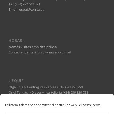
Tel: (+34) 972 642 421
Email:
espai@tonic.cat
HORARI:
Només visites amb cita prèvia
Contactar per telèfon o whatsapp o mail.
L’EQUIP
Olga Solà > Continguts i xarxes (+34) 648 755 950
Oriol Terrats > Disseny i cartelleria (+34) 639 329 728
Guillermo Basagoiti > Muntatges expositius (+34) 606 144 710
Utilitzem galetes per optimitzar el nostre lloc web i el nostre servei.