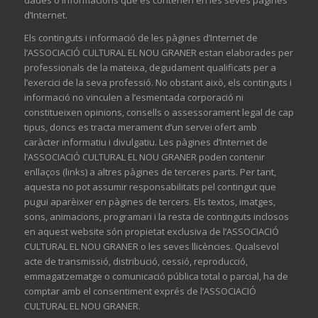
dades o informacions que es contenen en les seves pàgines
d’Internet.
Els continguts i informació de les pàgines d’Internet de
l’ASSOCIACIÓ CULTURAL EL NOU GRANER estan elaborades per
professionals de la mateixa, degudament qualificats per a
l’exercici de la seva professió. No obstant això, els continguts i
informació no vinculen a l’esmentada corporació ni
constitueixen opinions, consells o assessorament legal de cap
tipus, doncs es tracta merament d’un servei ofert amb
caràcter informatiu i divulgatiu. Les pàgines d’Internet de
l’ASSOCIACIÓ CULTURAL EL NOU GRANER poden contenir
enllaços (links) a altres pàgines de terceres parts. Per tant,
aquesta no pot assumir responsabilitats pel contingut que
pugui aparèixer en pàgines de tercers. Els textos, imatges,
sons, animacions, programari i la resta de continguts inclosos
en aquest website són propietat exclusiva de l’ASSOCIACIÓ
CULTURAL EL NOU GRANER o les seves llicències. Qualsevol
acte de transmissió, distribució, cessió, reproducció,
emmagatzematge o comunicació pública total o parcial, ha de
comptar amb el consentiment exprés de l’ASSOCIACIÓ
CULTURAL EL NOU GRANER.