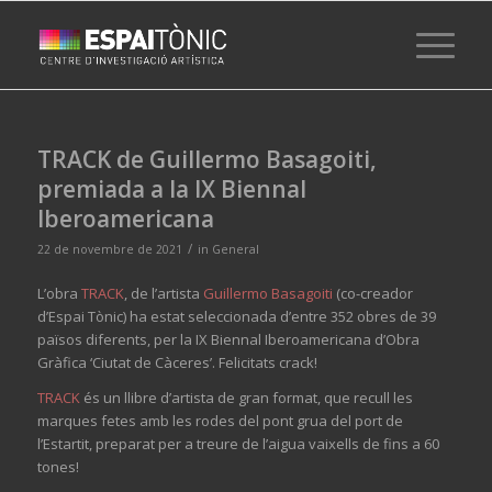
TRACK de Guillermo Basagoiti,
premiada a la IX Biennal
Iberoamericana
/
22 de novembre de 2021
in
General
L’obra
TRACK
, de l’artista
Guillermo
Basagoiti
(co-creador
d’Espai Tònic) ha estat seleccionada d’entre 352 obres de 39
països diferents, per la IX Biennal Iberoamericana d’Obra
Gràfica ‘Ciutat de Càceres’.
Felicitats crack
!
TRACK
és un llibre d’artista de gran format, que recull les
marques fetes amb les rodes del pont grua del port de
l’Estartit, preparat per a treure de l’aigua vaixells de fins a 60
tones!