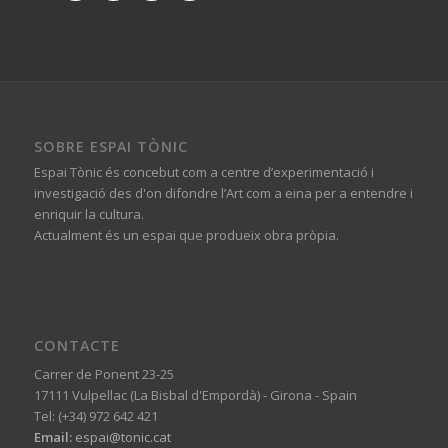
SOBRE ESPAI TÒNIC
Espai Tònic és concebut com a centre d’experimentació i
investigació des d'on difondre l’Art com a eina per a entendre i
enriquir la cultura.
Actualment és un espai que produeix obra pròpia.
CONTACTE
Carrer de Ponent 23-25
17111 Vulpellac (La Bisbal d'Empordà) - Girona - Spain
Tel: (+34) 972 642 421
Email:
espai@tonic.cat