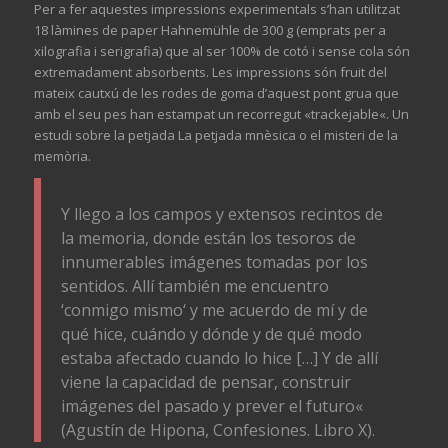
Per a fer aquestes impressions experimentals s’han utilitzat
18 làmines de paper
Hahnemühle
de 300 g (emprats per a
xilografia i serigrafia) que
al
ser 100% de cotó i sense cola són
extremadament absorbents. Les impressions són fruit del
mateix cautxú de les rodes de goma d’aquest pont
grua
que
amb el seu pes han estampat un recorregut «
trackejable
«. Un
estudi sobre l
a petjada La petjada mnèsica o el misteri de la
memòria.
Y
llego a
los
campos
y
extensos
recintos
de
la
memoria
,
donde
están
los
tesoros
de
innumerables
imágenes
tomadas
por
los
sentidos
. Allí
también
me
encuentro
‘
conmigo
mismo
‘
y
me
acuerdo
de
mí
y
de
qué
hice
,
cuándo
y
dónde
y
de
qué
modo
estaba
afectado
cuando
lo
hice
[…]
Y
de allí
viene
la
capacidad
de pensar, construir
imágenes
del
pasado
y
prever
el
futuro
«
(
Agustín
de Hipona
,
Confesiones
.
Libro
X).