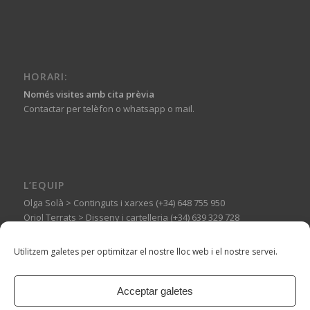
HORARI:
Només visites amb cita prèvia
Contactar per telèfon o whatsapp o mail.
L’EQUIP
Olga Solà > Continguts i xarxes (+34) 648 755 950
Oriol Terrats > Disseny i cartelleria (+34) 639 329 728
Guillermo Basagoiti > Muntatges expositius (+34) 606 144 710
Utilitzem galetes per optimitzar el nostre lloc web i el nostre servei.
Acceptar galetes