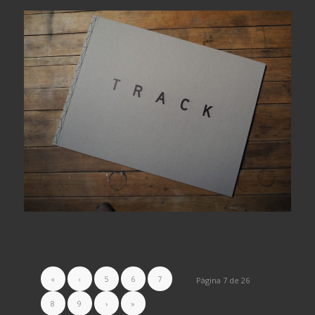
«
‹
5
6
7
Pàgina 7 de 26
8
9
›
»