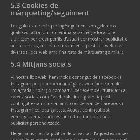
5.3 Cookies de
màrqueting/seguiment
Les galetes de màrqueting/seguiment són galetes o
qualsevol altra forma d'emmagatzematge local que
s'utilitzen per crear perfils d'usuari per mostrar publicitat o
per fer un seguiment de l'usuari en aquest lloc web o en
diversos llocs web amb finalitats de màrqueting similars.
5.4 Mitjans socials
Al nostre lloc web, hem inclòs contingut de Facebook i
Instagram per promocionar pàgines web (per exemple,
"m'agrada", "pin") o compartir (per exemple, "tuitejar") a
xarxes socials com Facebook i Instagram. Aquest
contingut està incrustat amb codi derivat de Facebook i
Instagram i col·loca galetes. Aquest contingut pot
emmagatzemar i processar certa informació per a
publicitat personalitzada.
Llegiu, si us plau, la política de privacitat d'aquestes xarxes
socials (que poden canviar regularment) per entendre què