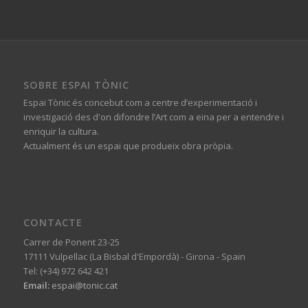
SOBRE ESPAI TÒNIC
Espai Tònic és concebut com a centre d’experimentació i
investigació des d'on difondre l’Art com a eina per a entendre i
enriquir la cultura.
Actualment és un espai que produeix obra pròpia.
CONTACTE
Carrer de Ponent 23-25
17111 Vulpellac (La Bisbal d'Empordà) - Girona - Spain
Tel: (+34) 972 642 421
Email:
espai@tonic.cat