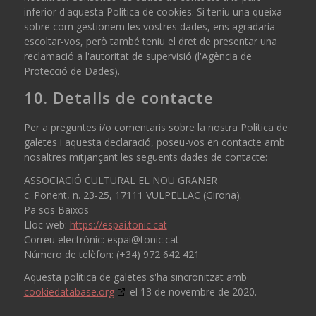
inferior d'aquesta Política de cookies. Si teniu una queixa
sobre com gestionem les vostres dades, ens agradaria
escoltar-vos, però també teniu el dret de presentar una
reclamació a l'autoritat de supervisió (l'Agència de
Protecció de Dades).
10. Detalls de contacte
Per a preguntes i/o comentaris sobre la nostra Política de
galetes i aquesta declaració, poseu-vos en contacte amb
nosaltres mitjançant les següents dades de contacte:
ASSOCIACIÓ CULTURAL EL NOU GRANER
c. Ponent, n. 23-25, 17111 VULPELLAC (Girona).
Països Baixos
Lloc web:
https://espai.tonic.cat
Correu electrònic:
espai@
tonic.cat
Número de telèfon: (+34) 972 642 421
Aquesta política de galetes s'ha sincronitzat amb
cookiedatabase.org
el 13 de novembre de 2020.