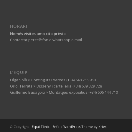
HORARI:
Només visites amb cita prèvia
Contactar per telèfon o whatsapp o mail.
L’EQUIP
Olga Solà > Continguts i xarxes (+34) 648 755 950
Oriol Terrats > Disseny i cartelleria (+34) 639 329 728
Guillermo Basagoiti > Muntatges expositius (+34) 606 144 710
© Copyright -
Espai Tònic
-
Enfold WordPress Theme by Kriesi