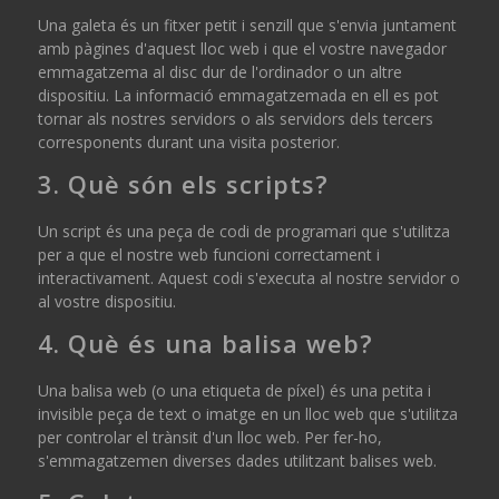
Una galeta és un fitxer petit i senzill que s'envia juntament
amb pàgines d'aquest lloc web i que el vostre navegador
emmagatzema al disc dur de l'ordinador o un altre
dispositiu. La informació emmagatzemada en ell es pot
tornar als nostres servidors o als servidors dels tercers
corresponents durant una visita posterior.
3. Què són els scripts?
Un script és una peça de codi de programari que s'utilitza
per a que el nostre web funcioni correctament i
interactivament. Aquest codi s'executa al nostre servidor o
al vostre dispositiu.
4. Què és una balisa web?
Una balisa web (o una etiqueta de píxel) és una petita i
invisible peça de text o imatge en un lloc web que s'utilitza
per controlar el trànsit d'un lloc web. Per fer-ho,
s'emmagatzemen diverses dades utilitzant balises web.