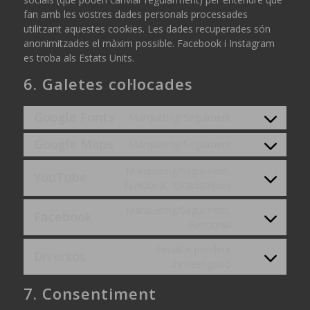
fan amb les vostres dades personals processades
utilitzant aquestes cookies. Les dades recuperades són
anonimitzades el màxim possible. Facebook i Instagram
es troba als Estats Units.
6. Galetes col·locades
Google Fonts
Màrqueting/Seguiment
Consent
to
Google Maps
Màrqueting/Seguiment
Consent
service
to
google-
Màrqueting/Seguiment,
YouTube
service
fonts
Consent
Funcional, Estadístiques
google-
to
maps
Màrqueting/Seguiment,
service
Facebook
Consent
Funcional
youtube
to
Finalitat pendent
service
Diversos
Consent
d'investigació
facebook
to
7. Consentiment
service
diversos