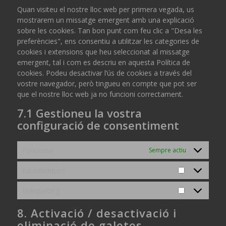
Quan visiteu el nostre lloc web per primera vegada, us
mostrarem un missatge emergent amb una explicació
sobre les cookies. Tan bon punt com feu clic a "Desa les
preferències", ens consentiu a utilitzar les categories de
cookies i extensions que heu seleccionat al missatge
emergent, tal i com es descriu en aquesta Política de
cookies. Podeu desactivar l’ús de cookies a través del
vostre navegador, però tingueu en compte que pot ser
que el nostre lloc web ja no funcioni correctament.
7.1 Gestioneu la vostra
configuració de consentiment
Funcional
Sempre actiu
Estadístiques
Estadístique
Màrqueting
Màrqueting
8. Activació / desactivació i
eliminació de galetes