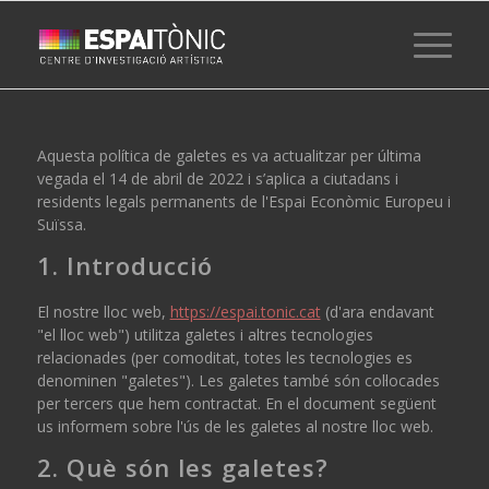
Aquesta política de galetes es va actualitzar per última
vegada el 14 de abril de 2022 i s’aplica a ciutadans i
residents legals permanents de l'Espai Econòmic Europeu i
Suïssa.
1. Introducció
El nostre lloc web,
https://espai.tonic.cat
(d'ara endavant
"el lloc web") utilitza galetes i altres tecnologies
relacionades (per comoditat, totes les tecnologies es
denominen "galetes"). Les galetes també són col·locades
per tercers que hem contractat. En el document següent
us informem sobre l'ús de les galetes al nostre lloc web.
2. Què són les galetes?