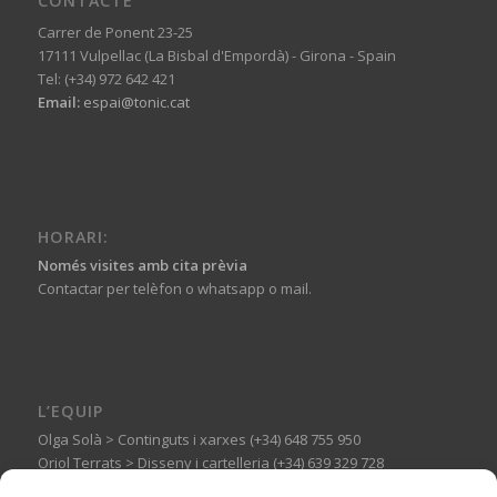
CONTACTE
Carrer de Ponent 23-25
17111 Vulpellac (La Bisbal d'Empordà) - Girona - Spain
Tel: (+34) 972 642 421
Email:
espai@tonic.cat
HORARI:
Només visites amb cita prèvia
Contactar per telèfon o whatsapp o mail.
L’EQUIP
Olga Solà > Continguts i xarxes (+34) 648 755 950
Oriol Terrats > Disseny i cartelleria (+34) 639 329 728
Guillermo Basagoiti > Muntatges expositius (+34) 606 144 710