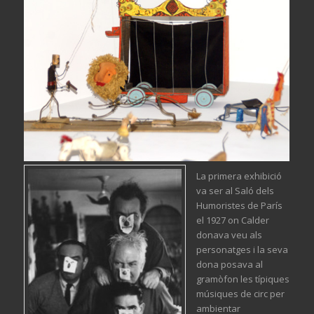
La primera exhibició
va ser al
Saló dels
Humoristes de París
el 1927 on Calder
donava veu als
personatges i la seva
dona posava al
gramòfon les típiques
músiques de circ per
ambientar