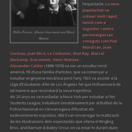
l’espectacle.
La seva
popularitat va
créixer molt ràpid,
tenint com a
seguidor i amics
Pablo Picasso, Alberto Giacometti and Henri
personatges tan
Matisse
coneguts com Piet
Mondrian, Jean
Cocteau, Joan Miró, Le Corbusier, Man Ray, Marcel
Duchamp, Giacometti, Henri Matisse…
Alexander Calder
(1898-1976) va ser un escultor nord-
americà, fill d’una família d’artistes, que va començar a
estudiar enginyeria mecànica però l’any 1923 va assistir a la
Lliga d’Estudiants d’Art de Los Ángeles fet que l’influenciarà de
tal manera que reconduirà la seva trajectòria.
Als 20 anys es va traslladar a Nova York per estudiar a l’Art
Students League; treballant simultàniament per al Butlletí de la
Policia Nacional on s’encarregava d’il·lustrar els
esdeveniments esportius. Allà li van encarregar la realització
de les il·lustracions dels espectacles que oferia el Ringling
Bros. and Barnum & Bailey Circus on va estar-hi durant dues