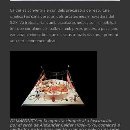
Calder es convertirà en un dels precursors de l’escultura
cinètica i és considerat un dels artistes més innovadors del
S.XX. Va treballar tant amb escultures mòbils com immòbils, i
tot i que inicialment treballava amb peces petites, a poc a poc
van anar creixent fins que els seus treballs van anar prenent
una certa monumentalitat.
FILMAFFINITY en fa aquesta sinopsi: «La fascinación
por el circo de Alexander Calder (1898-1976) comenzó a
mediados de los años veinte, cuando publicó una serie