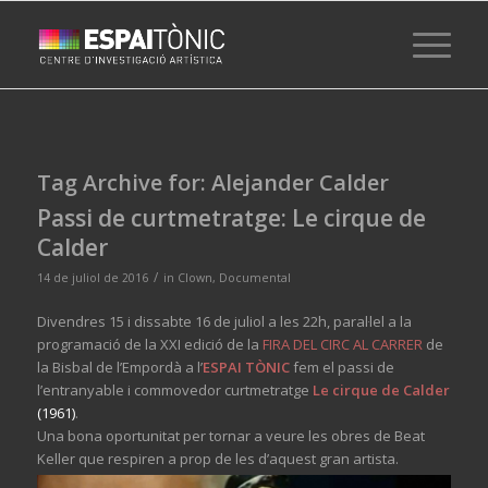
Tag Archive for:
Alejander Calder
Passi de curtmetratge: Le cirque de
Calder
/
14 de juliol de 2016
in
Clown
,
Documental
Divendres 15 i dissabte 16 de juliol a les 22h, paral·lel a la
programació de la XXI edició de la
FIRA DEL CIRC AL CARRER
de
la Bisbal de l’Empordà a l’
ESPAI TÒNIC
fem el passi de
l’entranyable i commovedor curtmetratge
Le cirque de Calder
(1961)
.
Una bona oportunitat per tornar a veure les obres de Beat
Keller que respiren a prop de les d’aquest gran artista.