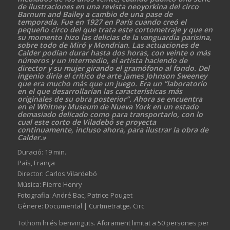
de ilustraciones en una revista neoyorkina del circo
Barnum and Bailey a cambio de una pase de
temporada. Fue en 1927 en París cuando creó el
pequeño circo del que trata este cortometraje y que en
su momento hizo las delicias de la vanguardia parisina,
sobre todo de Miró y Mondrian. Las actuaciones de
Calder podían durar hasta dos horas, con veinte o más
números y un intermedio, el artista haciendo de
director y su mujer girando el gramófono al fondo. Del
ingenio diría el crítico de arte James Johnson Sweeney
que era mucho más que un juego. Era un “laboratorio
en el que desarrollarían las características más
originales de su obra posterior”. Ahora se encuentra
en el Whitney Museum de Nueva York en un estado
demasiado delicado como para transportarlo, con lo
cual este corto de Viladebó se proyecta
continuamente, incluso ahora, para ilustrar la obra de
Calder.»
Duració: 19 min.
País, França
Director: Carlos Vilardebó
Música: Pierre Henry
Fotografia: André Bac, Patrice Pouget
Gènere: Documental | Curtmetratge. Circ
Tothom hi és benvinguts. Aforament limitat a 50 persones per