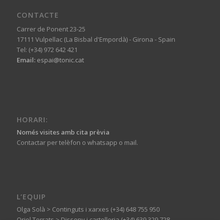
CONTACTE
Carrer de Ponent 23-25
17111 Vulpellac (La Bisbal d'Empordà) - Girona - Spain
Tel: (+34) 972 642 421
Email:
espai@tonic.cat
HORARI:
Només visites amb cita prèvia
Contactar per telèfon o whatsapp o mail.
L’EQUIP
Olga Solà > Continguts i xarxes (+34) 648 755 950
Oriol Terrats > Disseny i cartelleria (+34) 639 329 728