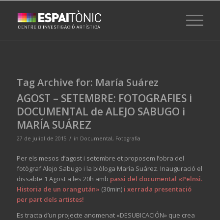
Tag Archive for:
María Suárez
AGOST – SETEMBRE: FOTOGRAFIES i
DOCUMENTAL de ALEJO SABUGO i
MARÍA SUÁREZ
/
27 de juliol de 2015
in
Documental
,
Fotografia
Per els mesos d’agost i setembre et proposem l’obra del
fotògraf Alejo Sabugo i la biòloga María Suárez. Inauguració el
dissabte 1 Agost a les 20h amb
passi del documental
«Pelnsi.
Historia de un orangután»
(30min)
i xerrada presentació
per part dels artistes!
Es tracta d’un projecte anomenat «DESUBICACIÓN» que crea