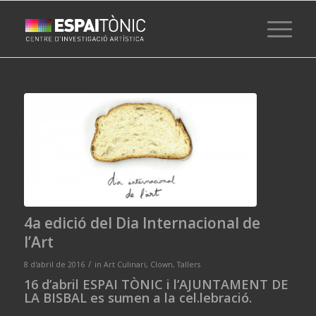
4a edició del Dia Internacional de
l’Art
/
8 d'abril de 2016
in
Art Culinari
,
Clown
,
Tallers
16 d’abril ESPAI TÒNIC i l’AJUNTAMENT DE
LA BISBAL es sumen a la cel.lebració.