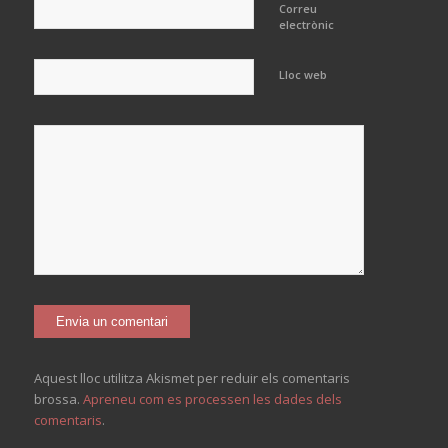
Correu
electrònic
Lloc web
Aquest lloc utilitza Akismet per reduir els comentaris
brossa.
Apreneu com es processen les dades dels
comentaris
.