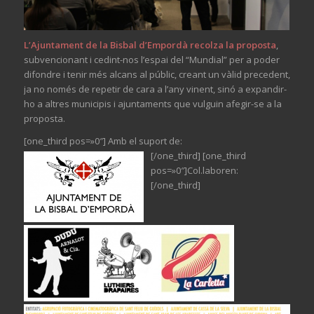
L’Ajuntament de la Bisbal d’Empordà recolza la proposta
,
subvencionant i cedint-nos l’espai del “Mundial” per a poder
difondre i tenir més alcans al públic, creant un vàlid precedent,
ja no només de repetir de cara a l’any vinent, sinó a expandir-
ho a altres municipis i ajuntaments que vulguin afegir-se a la
proposta.
[one_third pos=»0″] Amb el suport de:
[/one_third] [one_third
pos=»0″]Col.laboren:
[/one_third]