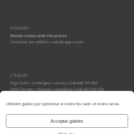
HORARI:
Només visites amb cita prèvia
Contactar per telèfon o whatsapp o mail.
L’EQUIP
Olga Solà > Continguts i xarxes (+34) 648 755 950
Oriol Terrats > Disseny i cartelleria (+34) 639 329 728
Guillermo Basagoiti > Muntatges expositius (+34) 606 144 710
Utilitzem galetes per optimitzar el nostre lloc web i el nostre servei.
Acceptar galetes
© Copyright -
Espai Tònic
-
Enfold WordPress Theme by Kriesi