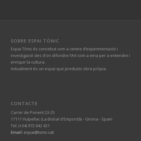
SOBRE ESPAI TÒNIC
Espai Tònic és concebut com a centre d’experimentació i
investigació des d'on difondre l’Art com a eina per a entendre i
enriquir la cultura.
Actualment és un espai que produeix obra pròpia.
CONTACTE
Carrer de Ponent 23-25
17111 Vulpellac (La Bisbal d'Empordà) - Girona - Spain
Tel: (+34) 972 642 421
Email:
espai@tonic.cat