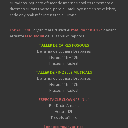
ciutadans. Aquesta efemèride internacional es rememora a
diverses ciutats i països, però a Catalunya només se celebra, i
cada any amb més intensitat, a Girona.
ESPAI TÒNIC
organitzarà durant el
matí de 11h a 13h
davant
el teatre
El Mundial
de la Bisbal d’Empordà:
TALLER DE CAIXES FOSQUES
De la mà de Luthiers Drapaires
Horari: 11h – 13h
Places limitades!
TALLER DE PINZELLS MUSICALS
De la mà de Luthiers Drapaires
Horari: 11h – 13h
Places limitades!
ESPECTACLE CLOWN “El Niu”
Per Dudu Arnalot
Horari: 12h
Tots els públics
I per acompanyar-nos: