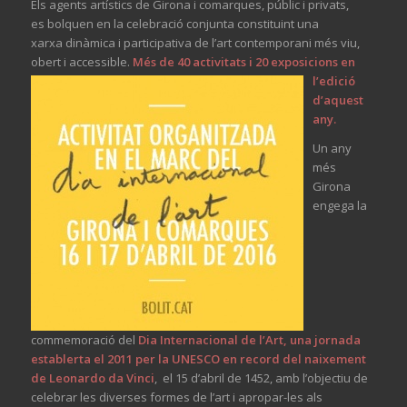
Els agents artístics de Girona i comarques, públic i privats,
es bolquen en la celebració conjunta constituint una
xarxa dinàmica i participativa de l’art contemporani més viu,
obert i accessible.
Més de 40 activitats i 20 exposicions en
l’edició
d’aquest
any.
Un any
més
Girona
engega la
commemoració del
Dia Internacional de l’Art, una jornada
establerta el 2011 per la UNESCO en record del naixement
de Leonardo da Vinci
,
el 15 d’abril de 1452, amb l’objectiu de
celebrar les diverses formes de l’art i apropar-les als