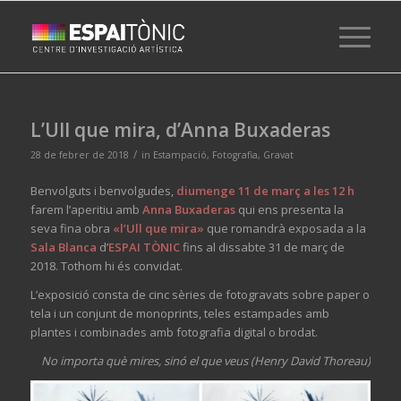
L’Ull que mira, d’Anna Buxaderas
/
28 de febrer de 2018
in
Estampació
,
Fotografia
,
Gravat
Benvolguts i benvolgudes,
diumenge 11 de març a les 12 h
farem l’aperitiu amb
Anna Buxaderas
qui ens presenta la
seva fina obra
«l’Ull que mira»
que romandrà exposada a la
Sala Blanca
d’
ESPAI TÒNIC
fins al dissabte 31 de març de
2018. Tothom hi és convidat.
L’exposició consta de cinc sèries de fotogravats sobre paper o
tela i un conjunt de monoprints, teles estampades amb
plantes i combinades amb fotografia digital o brodat.
No importa què mires, sinó el que veus (Henry David Thoreau)