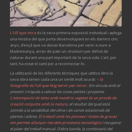
L’Ull que mira
és la seva primera exposició individual i aplega
una mostra del que porta desenvolupant en els darrers cinc
anys, d’ençà que va deixar Barcelona per venir a viure a
Madremanya, arran de patir un «trastorn per dèficit de
natura» durant una part important de la seva vida. L’art, per
tant, ha estat el camí per a reconnectar-hi.
La utilització de les diferents tècniques que utilitza dins la
seva obra tenen cada una un sentit molt acurat: –
la
fotografia és l’ull que faig servir per mirar.
Em vincula amb el
present i m’ajuda a valorar les coses petites i properes.
L’estampació de teles amb matèria vegetal és un procés de
creació conjunta amb la natura
, el resultat del qual està
sotmès a la variabilitat del clima i als canvis estacionals de
plantes i arbres.
El treball amb les planxes i tintes de gravat
em permet allunyar-me dels processos tecnològics
i recuperar
el plaer del treball manual. D’altra banda, la combinació del