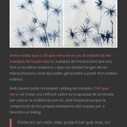
Anna relata que L’Ull que mira és un joc al voltant de les
trampes de la percepció,
trampes de l’inconscient que ens
fem a nosaltres mateixos, i que són també l’origen de les
interpretacions contraposades generades a partir d’un mateix
estímul.
Amb aquest petit i incomplet catàleg de trampes,
l’Ull que
mira
vol incitar a la reflexió sobre la incapacitat de la mirada
per copsar la realitat tal com és, amb l’esperança que la
comprensió de les pròpies limitacions obri espais per a
l’escolta i el diàleg.
Vivim en un món més polaritzat que mai, on