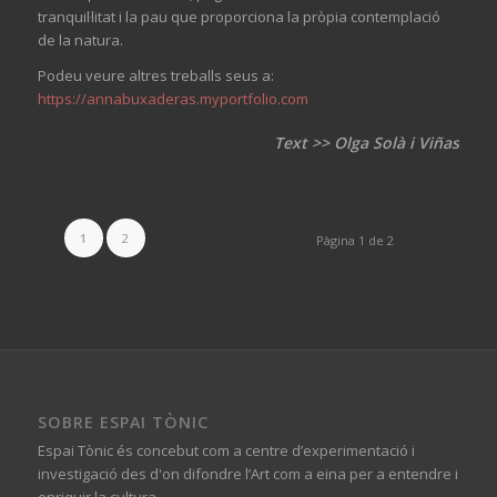
tranquil·litat i la pau que proporciona la pròpia contemplació
de la natura.
Podeu veure altres treballs seus a:
https://annabuxaderas.myportfolio.com
Text >> Olga Solà i Viñas
1
2
Pàgina 1 de 2
SOBRE ESPAI TÒNIC
Espai Tònic és concebut com a centre d’experimentació i
investigació des d'on difondre l’Art com a eina per a entendre i
enriquir la cultura.