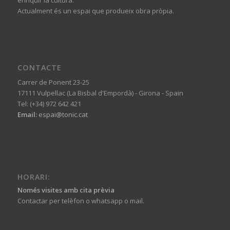
Actualment és un espai que produeix obra pròpia.
CONTACTE
Carrer de Ponent 23-25
17111 Vulpellac (La Bisbal d'Empordà) - Girona - Spain
Tel: (+34) 972 642 421
Email:
espai@tonic.cat
HORARI:
Només visites amb cita prèvia
Contactar per telèfon o whatsapp o mail.