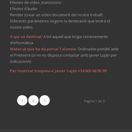
Efectes de vídeo, transicions
Efectes d’àudio
Render (crear un vídeo document del nostre treball)
Diferents paràmetres segons la destinació que tindrà el
nostre video.
A qui va destinat:
A tot aquell que tingui coneixements
d’informàtica
Material que ha de portar l’alumne:
Ordinador portàtil amb
el Premiere (si no es disposa contactar amb Javier Luján per
indicacions)
Per reservar truqueu a: Javier Luján +34 605 66 95 99
1
2
3
Pàgina 1 de 3