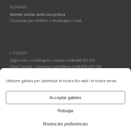
HORARI:
Només visites amb cita prèvia
Contactar per telèfon o whatsapp o mail.
L’EQUIP
Olga Solà > Continguts i xarxes (+34) 648 755 950
Oriol Terrats > Disseny i cartelleria (+34) 639 329 728
Guillermo Basagoiti > Muntatges expositius (+34) 606 144 710
Utilitzem galetes per optimitzar el nostre lloc web i el nostre servei.
Acceptar galetes
© Copyright -
Espai Tònic
-
Enfold WordPress Theme by Kriesi
Rebutjar
Mostra les preferències