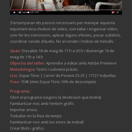
S’ensenyaran els passos necessaris per manejar aquesta
important eina d’edició de vídeo, com tallar i enganxar vídeo,
com fer les transicions, aplicar alguns efectes, posar subtítols,
coordinar canals d’àudio, fer el render i l’edició de treballs.
Quan:
Dissabte 18 de maig de 17 h a 20 h i diumenge 19 de
maig de 11h a 14 h
Objectiu del taller
: Aprendre a editar amb Adobe Premiere
Metodologia
: Teòric i sobretot pràctic
Lloc:
Espai Tònic | Carrer de Ponent 23-25 | 17121 Vulpellac
Preu:
150€ (Amic Espai Tònic 10% de descompte)
Programa:
Obrir el programa (segons la destinació que tindrà)
Familiaritzar-nos amb l’entorn gràfic
Importar arxius
Treballar en la línia de temps
Familiaritzar-nos amb les eines de treball
Crear títols i gràfics