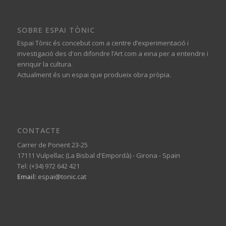
SOBRE ESPAI TÒNIC
Espai Tònic és concebut com a centre d’experimentació i
investigació des d'on difondre l’Art com a eina per a entendre i
enriquir la cultura.
Actualment és un espai que produeix obra pròpia.
CONTACTE
Carrer de Ponent 23-25
17111 Vulpellac (La Bisbal d'Empordà) - Girona - Spain
Tel: (+34) 972 642 421
Email:
espai@tonic.cat