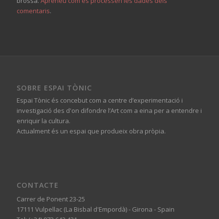
brossa.
Apreneu com es processen les dades dels
comentaris
.
SOBRE ESPAI TÒNIC
Espai Tònic és concebut com a centre d’experimentació i
investigació des d'on difondre l’Art com a eina per a entendre i
enriquir la cultura.
Actualment és un espai que produeix obra pròpia.
CONTACTE
Carrer de Ponent 23-25
17111 Vulpellac (La Bisbal d'Empordà) - Girona - Spain