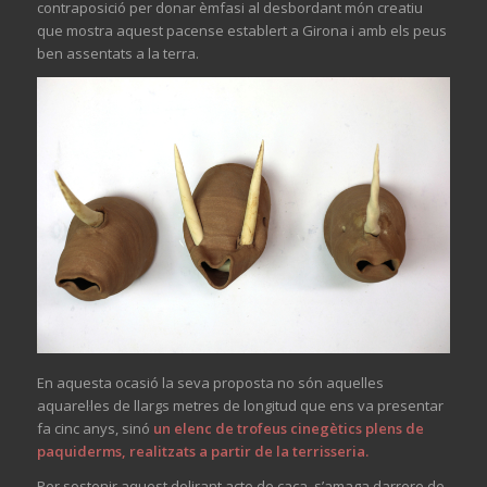
contraposició per donar èmfasi al desbordant món creatiu
que mostra aquest pacense establert a Girona i amb els peus
ben assentats a la terra.
En aquesta ocasió la seva proposta no són aquelles
aquarel·les de llargs metres de longitud que ens va presentar
fa cinc anys, sinó
un elenc de trofeus cinegètics plens de
paquiderms, realitzats a partir de la terrisseria.
Per sostenir aquest delirant acte de caça, s’amaga darrere de