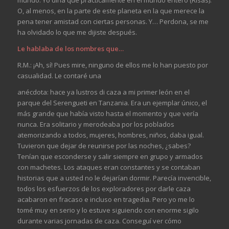
O, al menos, en la parte de este planeta en la que merece la
pena tener amistad con ciertas personas. Y… Perdona, se me
ha olvidado lo que me dijiste después.
Le hablaba de los nombres que…
R.M.: ¡Ah, sí! Pues mire, ninguno de ellos me lo han puesto por
casualidad. Le contaré una
anécdota: hace ya lustros di caza a mi primer león en el
parque del Serengueti en Tanzania. Era un ejemplar único, el
más grande que había visto hasta el momento y que vería
nunca. Era solitario y merodeaba por los poblados
atemorizando a todos, mujeres, hombres, niños, daba igual.
Tuvieron que dejar de reunirse por las noches, ¿sabes?
Tenían que esconderse y salir siempre en grupo y armados
con machetes. Los ataques eran constantes y se contaban
historias que a usted no le dejarían dormir. Parecía invencible,
todos los esfuerzos de los exploradores por darle caza
acabaron en fracaso e incluso en tragedia. Pero yo me lo
tomé muy en serio y lo estuve siguiendo con enorme sigilo
durante varias jornadas de caza. Conseguí ver cómo