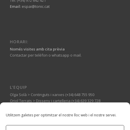
Tel: (+34) 972 642 421
Email:
espai@tonic.cat
HORARI:
Només visites amb cita prèvia
Contactar per telèfon o whatsapp o mail.
L’EQUIP
Olga Solà > Continguts i xarxes (+34) 648 755 950
Oriol Terrats > Disseny i cartelleria (+34) 639 329 728
Guillermo Basagoiti > Muntatges expositius (+34) 606 144 710
Utilitzem galetes per optimitzar el nostre lloc web i el nostre servei.