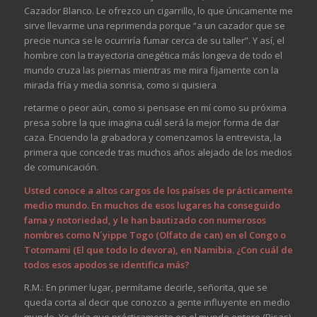
Cazador Blanco. Le ofrezco un cigarrillo, lo que únicamente me
sirve llevarme una reprimenda porque “a un cazador que se
precie nunca se le ocurriría fumar cerca de su taller”. Y así, el
hombre con la trayectoria cinegética más longeva de todo el
mundo cruza las piernas mientras me mira fijamente con la
mirada fría y media sonrisa, como si quisiera
retarme o peor aún, como si pensase en mí como su próxima
presa sobre la que imagina cuál será la mejor forma de dar
caza. Enciendo la grabadora y comenzamos la entrevista, la
primera que concede tras muchos años alejado de los medios
de comunicación.
Usted conoce a altos cargos de los países de prácticamente
medio mundo. En muchos de esos lugares ha conseguido
fama y notoriedad, y le han bautizado con numerosos
nombres como N´yippe Togo (Olfato de can) en el Congo o
Totomami (El que todo lo devora), en Namibia. ¿Con cuál de
todos esos apodos se identifica más?
R.M.: En primer lugar, permítame decirle, señorita, que se
queda corta al decir que conozco a gente influyente en medio
mundo. Yo diría que prácticamente en el mundo entero (Risas).