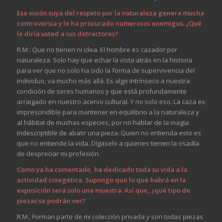
Esa visión suya del respeto por la naturaleza genera mucha
controversia y le ha procurado numerosos enemigos. ¿Qué
le diría usted a sus detractores?
R.M.: Que no tienen ni idea. El hombre es cazador por
naturaleza. Solo hay que echar la vista atrás en la historia
para ver que no solo ha sido la forma de supervivencia del
individuo, va mucho más allá. Es algo intrínseco a nuestra
condición de seres humanos y que está profundamente
arraigado en nuestro acervo cultural. Y no solo eso. La caza es
imprescindible para mantener en equilibrio a la naturaleza y
al hábitat de muchas especies, por no hablar de la magia
indescriptible de abatir una pieza. Quien no entienda esto es
que no entiende la vida. Dígaselo a quienes tienen la osadía
de despreciar mi profesión.
Como ya ha comentado, ha dedicado toda su vida a la
actividad cinegética. Supongo que lo que habrá en la
exposición será solo una muestra. Así que, ¿qué tipo de
piezas se podrán ver?
R.M.: Forman parte de mi colección privada y son todas piezas