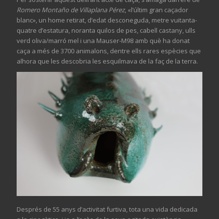
Romero Montaño de Villaplana Pérez
, «l’últim gran caçador
blanc», un home retirat, d’edat desconeguda, metre vuitanta-
quatre d’estatura, noranta quilos de pes, cabell castany, ulls
verd oliva/marró mel i una Mauser-M98 amb què ha donat
caça a més de 3700 animalons, dentre ells rares espècies que
alhora que les descobria les esquilmava de la faç de la terra.
Després de 55 anys d’activitat furtiva, tota una vida dedicada