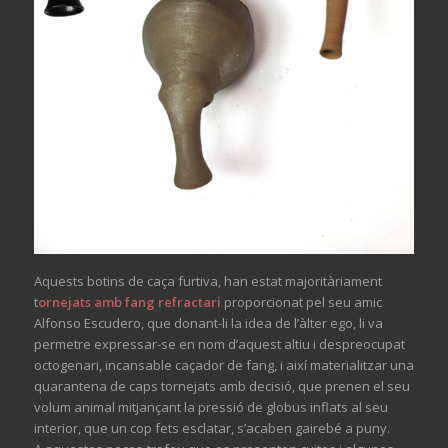
Aquests botins de caça furtiva, han estat majoritàriament
t
ornejats amb fang refractari
proporcionat pel seu amic
Alfonso Escudero, que donant-li la idea de l’àlter ego, li va
permetre expressar-se en nom d’aquest altiu i despreocupat
octogenari, incansable caçador de fang, i així materialitzar
una
quarantena de caps tornejats amb decisió, que prenen el seu
volum animal mitjançant la pressió de globus inflats al seu
interior, que un cop fets esclatar, s’acaben gairebé a puny.