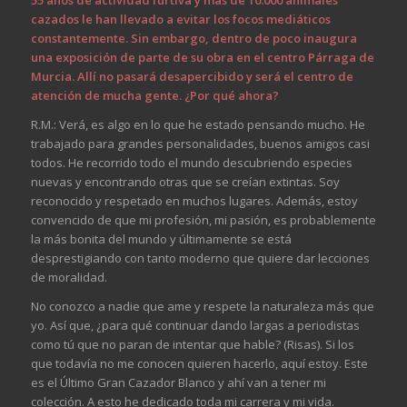
cazados le han llevado a evitar los focos mediáticos
constantemente. Sin embargo, dentro de poco inaugura
una exposición de parte de su obra en el centro Párraga de
Murcia. Allí no pasará desapercibido y será el centro de
atención de mucha gente. ¿Por qué ahora?
R.M.: Verá, es algo en lo que he estado pensando mucho. He
trabajado para grandes personalidades, buenos amigos casi
todos. He recorrido todo el mundo descubriendo especies
nuevas y encontrando otras que se creían extintas. Soy
reconocido y respetado en muchos lugares. Además, estoy
convencido de que mi profesión, mi pasión, es probablemente
la más bonita del mundo y últimamente se está
desprestigiando con tanto moderno que quiere dar lecciones
de moralidad.
No conozco a nadie que ame y respete la naturaleza más que
yo. Así que, ¿para qué continuar dando largas a periodistas
como tú que no paran de intentar que hable? (Risas). Si los
que todavía no me conocen quieren hacerlo, aquí estoy. Este
es el Último Gran Cazador Blanco y ahí van a tener mi
colección. A esto he dedicado toda mi carrera y mi vida.