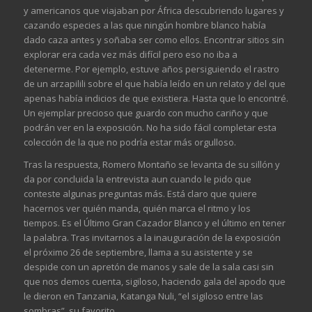
y americanos que viajaban por África descubriendo lugares y
cazando especies a las que ningún hombre blanco había
dado caza antes y soñaba ser como ellos. Encontrar sitios sin
explorar era cada vez más difícil pero eso no iba a
detenerme. Por ejemplo, estuve años persiguiendo el rastro
de un arzapilili sobre el que había leído en un relato y del que
apenas había indicios de que existiera. Hasta que lo encontré.
Un ejemplar precioso que guardo con mucho cariño y que
podrán ver en la exposición. No ha sido fácil completar esta
colección de la que no podría estar más orgulloso.
Tras la respuesta, Romero Montaño se levanta de su sillón y
da por concluida la entrevista aun cuando le pido que
conteste algunas preguntas más. Está claro que quiere
hacernos ver quién manda, quién marca el ritmo y los
tiempos. Es el Último Gran Cazador Blanco y el último en tener
la palabra. Tras invitarnos a la inauguración de la exposición
el próximo 26 de septiembre, llama a su asistente y se
despide con un apretón de manos y sale de la sala casi sin
que nos demos cuenta, sigiloso, haciendo gala del apodo que
le dieron en Tanzania, Katanga Nuli, “el sigiloso entre las
sombras”, su favorito.