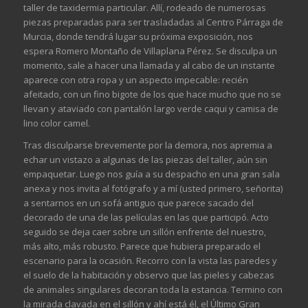
taller de taxidermia particular. Allí, rodeado de numerosas
piezas preparadas para ser trasladadas al Centro Párraga de
Murcia, donde tendrá lugar su próxima exposición, nos
espera Romero Montaño de Villaplana Pérez. Se disculpa un
momento, sale a hacer una llamada y al cabo de un instante
aparece con otra ropa y un aspecto impecable: recién
afeitado, con un fino bigote de los que hace mucho que no se
llevan y ataviado con pantalón largo verde caqui y camisa de
lino color camel.
Tras disculparse brevemente por la demora, nos apremia a
echar un vistazo a algunas de las piezas del taller, aún sin
empaquetar. Luego nos guía a su despacho en una gran sala
anexa y nos invita al fotógrafo y a mí (usted primero, señorita)
a sentarnos en un sofá antiguo que parece sacado del
decorado de una de las películas en las que participó. Acto
seguido se deja caer sobre un sillón enfrente del nuestro,
más alto, más robusto. Parece que hubiera preparado el
escenario para la ocasión. Recorro con la vista las paredes y
el suelo de la habitación y observo que las pieles y cabezas
de animales singulares decoran toda la estancia. Termino con
la mirada clavada en el sillón y ahí está él, el Último Gran