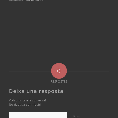
0
RESPOSTES
Deixa una resposta
Vols unir-te a la conversa?
No dubtis a contribuir!
Nom