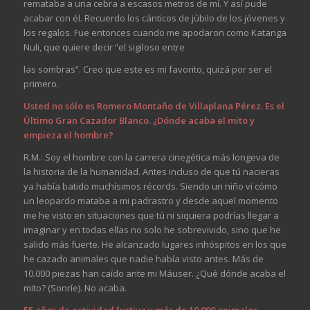
remataba a una cebra a escasos metros de mí. Y así pude
acabar con él. Recuerdo los cánticos de júbilo de los jóvenes y
los regalos. Fue entonces cuando me apodaron como Katanga
Nuli, que quiere decir “el sigiloso entre
las sombras”. Creo que este es mi favorito, quizá por ser el
primero.
Usted no sólo es Romero Montaño de Villaplana Pérez. Es el
Último Gran Cazador Blanco. ¿Dónde acaba el mito y
empieza el hombre?
R.M.: Soy el hombre con la carrera cinegética más longeva de
la historia de la humanidad. Antes incluso de que tú nacieras
ya había batido muchísimos récords. Siendo un niño vi cómo
un leopardo mataba a mi padrastro y desde aquel momento
me he visto en situaciones que tú ni siquiera podrías llegar a
imaginar y en todas ellas no solo he sobrevivido, sino que he
salido más fuerte. He alcanzado lugares inhóspitos en los que
he cazado animales que nadie había visto antes. Más de
10.000 piezas han caído ante mi Máuser. ¿Qué dónde acaba el
mito? (Sonríe). No acaba.
55 años de actividad furtiva y más de 10.000 animales