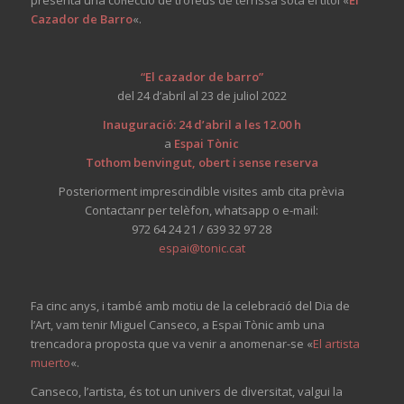
Cazador de Barro
«.
“El cazador de barro”
del 24 d’abril al 23 de juliol 2022
Inauguració: 24 d’abril a les 12.00 h
a
Espai Tònic
Tothom benvingut, obert i sense reserva
Posteriorment imprescindible visites amb cita prèvia
Contactanr per telèfon, whatsapp o e-mail:
972 64 24 21 / 639 32 97 28
espai@tonic.cat
Fa cinc anys, i també amb motiu de la celebració del Dia de
l’Art, vam tenir Miguel Canseco, a Espai Tònic amb una
trencadora proposta que va venir a anomenar-se
«
El artista
muerto
«.
Canseco, l’artista, és tot un univers de diversitat, valgui la