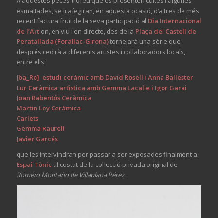
A aquestes peces-trofeu que es presenten cuites i algunes
esmaltades, se li afegiran, en aquesta ocasió, d’altres de més
recent factura fruit de la seva participació al
Dia Internacional
de l’Art
on, en viu i en directe, des de la
Plaça del Castell de
Peratallada (Forallac-Girona)
tornejarà una sèrie que
després cedirà a diferents artistes i col·laboradors locals,
entre ells:
[ba_Ro] estudi ceràmic
amb David Rosell i Anna Ballester
Lur Ceràmica artìstica
amb Gemma Lacalle i Igor Garai
Joan Rabentós Ceràmica
Martin Ley Ceràmica
Carlets
Gemma Raurell
Javier Garcés
que les intervindran per passar a ser exposades finalment a
Espai Tònic
al costat de la col·lecció privada original de
Romero Montaño de Villaplana Pérez
.