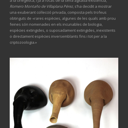
a la cinegètica, i ja a l’ocàs de la seva agitada existència,
Romero Montaño de Villaplana Pérez
, s’ha decidit a mostrar
una exuberant col·lecció privada, composta pels trofeus
obtinguts de «rares espècies
, algunes de les quals amb prou
feines són nomenades en els incunables de biologia,
espècies extingides, o suposadament extingides, inexistents
o directament espècies inversemblants fins i tot per a la
criptozoologia.»