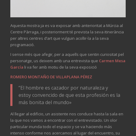
Aquesta mostra ja es va exposar amb anterioritat a Múrcia al
Centre Pàrraga, i posteriorment té prevista la seva itinerància
per altres centres d’art que vulguin acollir-la a la seva
programació.
I sense més que afegir, per a aquells que sentin curiositat pel
personatge, us deixem amb una entrevista que
Carmen Mesa
García
li va fer amb motiu de la seva exposició
ROMERO MONTAÑO DE VILLAPLANA PÉREZ
“El hombre es cazador por naturaleza y
estoy convencido de que esta profesión es la
más bonita del mundo»
Al llegar al edificio, un asistente nos conduce hasta la sala en
la que nos vamos a encontrar con el entrevistado. Un olor
particular inunda todo el espacio y se va haciendo más
intenso conforme nos acercamos al lugar del encuentro, su