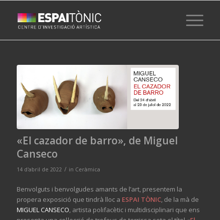
«El cazador de barro», de Miguel
Canseco
/
14 d'abril de 2022
in
Ceràmica
Benvolguts i benvolgudes amants de l’art, presentem la
propera exposició que tindrà lloc a
ESPAI TÒNIC
, de la mà de
MIGUEL CANSECO
, artista polifacètic i multidisciplinari que ens
presenta una col·lecció de trofeus de terrissa sota el títol «
El