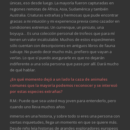
únicas, eso desde luego. La mayoría fueron capturadas en
regiones remotas de África, Asia, Sudamérica y también
Australia. Criaturas extrañas y hermosas que pude encontrar
gracias a mi intuición y mi experiencia previa como cazador en
condiciones extremas. Un currenque, un piricuto, una
boyuya… Es una colección personal de trofeos que para mí
tienen un valor incalculable. Muchos de estos especímenes
sólo cuentan con descripciones en antiguos libros de fauna
salvaje. No puedo decir mucho más, prefiero que vayan a
verlas. Lo que sí puedo asegurarle es que no dejarán
indiferente a una sola persona que pase por allí. Dará mucho
de qué hablar.
¿En qué momento dejó a un lado la caza de animales
comunes que la mayoría podemos reconocer y se interesó
por estas especies extrañas?
R.M.: Puede que sea usted muy joven para entenderlo, pero
cuando uno lleva muchos años
inmerso en una historia, y sobre todo si eres una persona con
ciertas inquietudes, llega un momento en que se quiere más.
Desde niño leía historias de grandes exploradores europeos