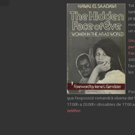
Tot
tan
ja 
nov
un 
Una
per
Fac
sis
l’a
les
Pod
que l’exposició romandrà oberta del 9 
17:00h a 20:00h i dissabtes de 17:00 a
telèfon