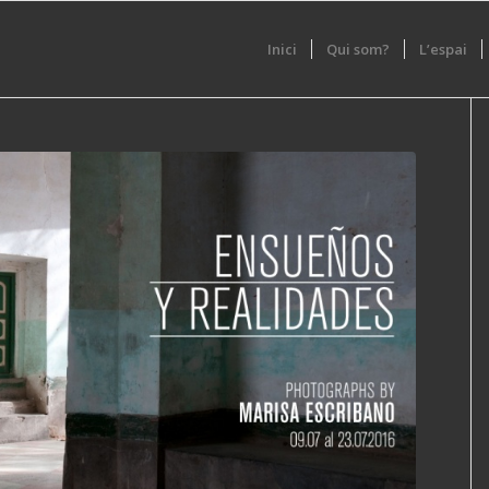
Inici
Qui som?
L’espai