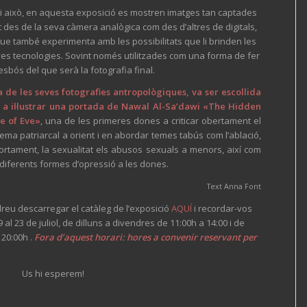
 i això, en aquesta exposició es mostren imatges tan captades
t des de la seva càmera analògica com des d’altres de digitals,
que també experimenta amb les possibilitats que li brinden les
es tecnologies. Sovint només utilitzades com una forma de fer
esbós del que serà la fotografia final.
 de les seves fotografies antropològiques, va ser escollida
 a il·lustrar una portada de Nawal Al-Sa’dawi «The Hidden
e of Eve»
, una de les primeres dones a criticar obertament el
tema patriarcal a orient i en abordar temes tabús com l’ablació,
vortament, la sexualitat els abusos sexuals a menors, així com
 diferents formes d’opressió a les dones.
Text Anna Font
reu descarregar el catàleg de l’exposició
AQUÍ
i recordar-vos
al 23 de juliol, de dilluns a divendres de 11:00h a 14:00 i de
 20:00h .
Fora d’aquest horari: hores a convenir reservant per
Us hi esperem!