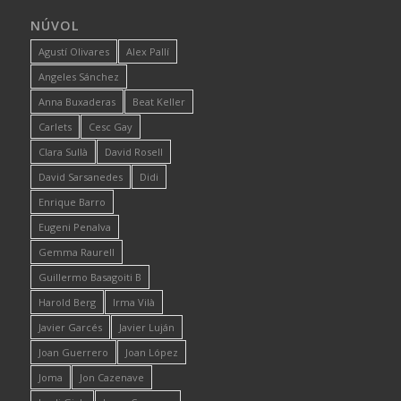
NÚVOL
Agustí Olivares
Alex Pallí
Angeles Sánchez
Anna Buxaderas
Beat Keller
Carlets
Cesc Gay
Clara Sullà
David Rosell
David Sarsanedes
Didi
Enrique Barro
Eugeni Penalva
Gemma Raurell
Guillermo Basagoiti B
Harold Berg
Irma Vilà
Javier Garcés
Javier Luján
Joan Guerrero
Joan López
Joma
Jon Cazenave