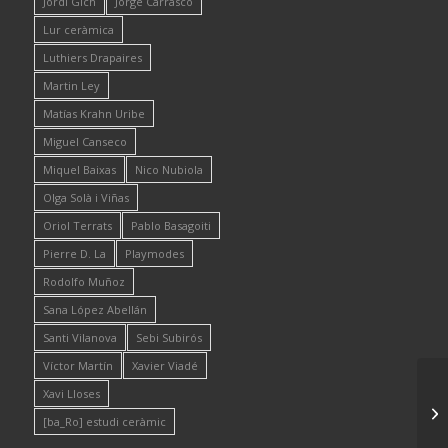
Jordi Gich
Jorge Carrasco
Lur ceràmica
Luthiers Drapaires
Martin Ley
Matías Krahn Uribe
Miguel Canseco
Miquel Baixas
Nico Nubiola
Olga Solà i Viñas
Oriol Terrats
Pablo Basagoiti
Pierre D. La
Playmodes
Rodolfo Muñoz
Sana López Abellán
Santi Vilanova
Sebi Subirós
Víctor Martín
Xavier Viadé
Xavi Lloses
[ba_Ro] estudi ceràmic