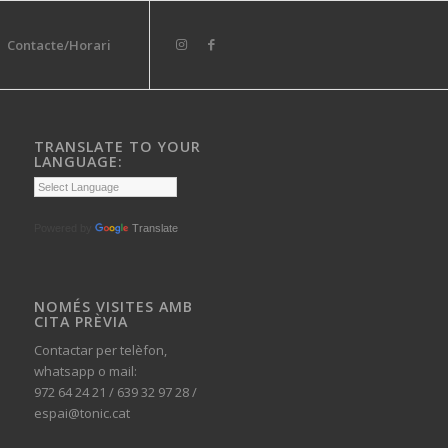
Contacte/Horari
TRANSLATE TO YOUR
LANGUAGE:
Powered by
Translate
NOMÉS VISITES AMB
CITA PRÈVIA
Contactar per telèfon,
whatsapp o mail:
972 64 24 21 / 639 32 97 28 /
espai@tonic.cat