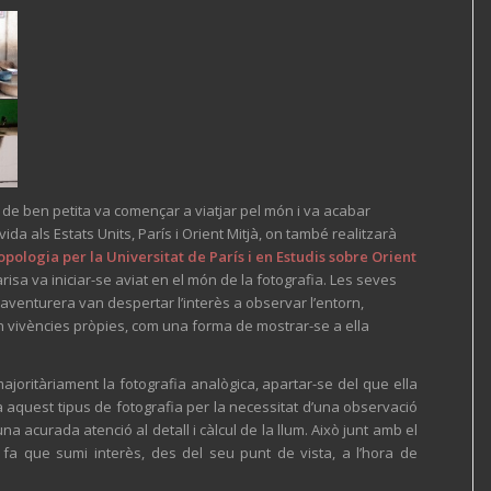
 de ben petita va començar a viatjar pel món i va acabar
 vida als Estats Units, París i Orient Mitjà, on també realitzarà
ologia per la Universitat de París i en Estudis sobre Orient
arisa va iniciar-se aviat en el món de la fotografia. Les seves
aventurera van despertar l’interès a observar l’entorn,
vivències pròpies, com una forma de mostrar-se a ella
 majoritàriament la fotografia analògica, apartar-se del que ella
sa aquest tipus de fotografia per la necessitat d’una observació
na acurada atenció al detall i càlcul de la llum. Això junt amb el
 fa que sumi interès, des del seu punt de vista, a l’hora de