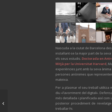
Nascuda a la ciutat de Barcelona des
instal·lant-se la major part de la seva
els seus estudis.
Doctorada en Antrop
Mitjà per la Universitat Harvard
, M
experiències junt amb la seva ànima 
persones anònimes que representen 
mateixa.
Per a plasmar el seu treball utilitza
diu «l’avorriment del digital». Defen
CABELL D’ÀNGEL a la
més detallada i planificada així com u
inauguració de BEAT
posterior procediment de revelatge
KELLER
treballar-hi.