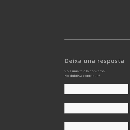
Deixa una resposta
Vols unir-te a la conversa?
No dubtis a contribuir!