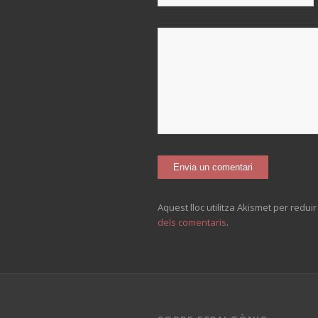
Aquest lloc utilitza Akismet per redui
dels comentaris
.