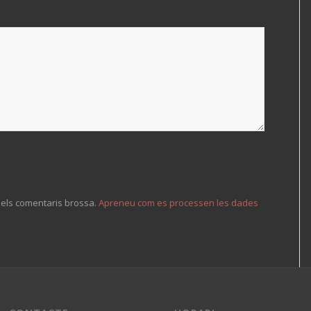
r els comentaris brossa.
Apreneu com es processen les dades