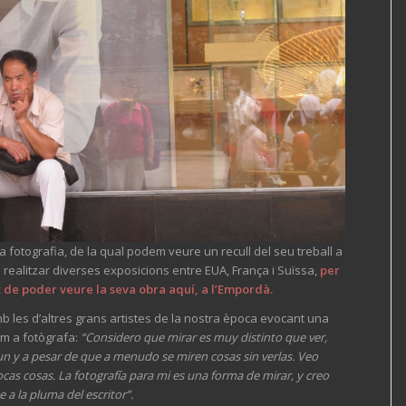
a fotografia, de la qual podem veure un recull del seu treball a
 realitzar diverses exposicions entre EUA, França i Suïssa,
per
 de poder veure la seva obra aquí, a l’Empordà.
b les d’altres grans artistes de la nostra època evocant una
om a fotògrafa:
“Considero que mirar es muy distinto que ver,
un y a pesar de que a menudo se miren cosas sin verlas. Veo
s cosas. La fotografía para mi es una forma de mirar, y creo
 a la pluma del escritor”.