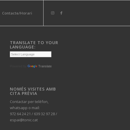
Contacte/Horari
TRANSLATE TO YOUR
LANGUAGE:
Powered by
Translate
NOMÉS VISITES AMB
CITA PRÈVIA
Contactar per telèfon,
whatsapp o mail:
972 64 24 21 / 639 32 97 28 /
espai@tonic.cat