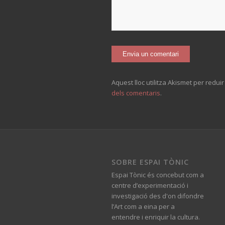
Aquest lloc utilitza Akismet per redui
dels comentaris
.
SOBRE ESPAI TÒNIC
Espai Tònic és concebut com a
centre d’experimentació i
investigació des d'on difondre
l’Art com a eina per a
entendre i enriquir la cultura.