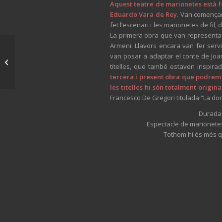
Aquest teatre de marionetes està 
Eduardo Vara de Rey.
Van començar a
fet l’escenari i les marionetes de fil,
La primera obra que van representar
Armeni. Llavors encara van fer ser
Castanyada amb visita
van posar a adaptar el conte de Joan
guiada de Sebi
titelles, que també estaven inspira
Subirós
tercera i present obra que podrem
les titelles hi són totalment origina
Francesco De Gregori titulada “La d
Durada 
Espectacle de marionetes 
Tothom hi és més q