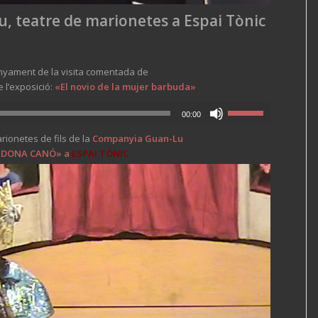
 teatre de marionetes a Espai Tònic
yament de la visita comentada de
 l’exposició:
«El novio de la mujer barbuda»
00:00
ionetes de fils de la
Companyia Guan-Lu
 DONA CANÓ
» a
ESPAI TÒNIC