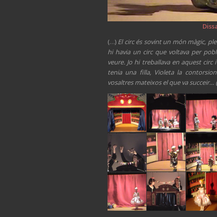
Diss
(…)
El circ és sovint un món màgic, ple
hi havia un circ que voltava per pobl
veure. Jo hi treballava en aquest circ
tenia una filla, Violeta la contor
vosaltres mateixos el que va succeir… 