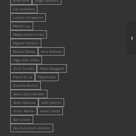
Jordi Gich
Jorge Carrasco
Lur ceràmica
Luthiers Drapaires
Martin Ley
Matías Krahn Uribe
Miguel Canseco
Miquel Baixas
Nico Nubiola
Olga Solà i Viñas
Oriol Terrats
Pablo Basagoiti
Pierre D. La
Playmodes
Rodolfo Muñoz
Sana López Abellán
Santi Vilanova
Sebi Subirós
Víctor Martín
Xavier Viadé
Xavi Lloses
[ba_Ro] estudi ceràmic