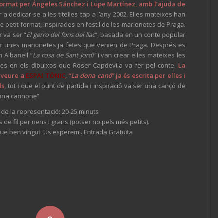
format per Ángeles Sánchez i Lupe Martínez, amb l’ajuda de
 dedicar-se a les titelles cap a l’any 2002. Elles mateixes han
 de petit format, inspirades en l’estil de les marionetes de Praga.
 va ser “
El gerro del fons del llac
”, basada en un conte popular
vir unes marionetes ja fetes que venien de Praga. Després es
 Albanell “
La rosa de Sant Jordi
” i van crear elles mateixes les
des en els dibuixos que Roser Capdevila va fer pel conte.
La
 veure a
ESPAI TÒNIC
, “
La dona canó
” ja és escrita per elles i
ls
, tot i que el punt de partida i inspiració va ser una cançó de
onna cannone”
de la representació: 20-25 minuts
de fil per nens i grans (potser no pels més petits).
ue ben vingut. Us esperem!. Entrada Gratuïta