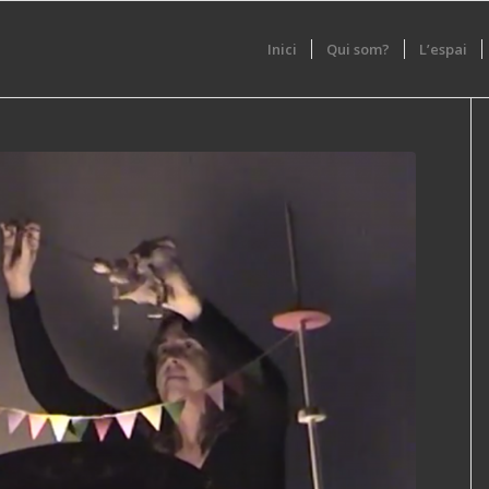
Inici
Qui som?
L’espai