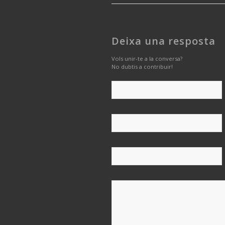
Deixa una resposta
Vols unir-te a la conversa?
No dubtis a contribuir!