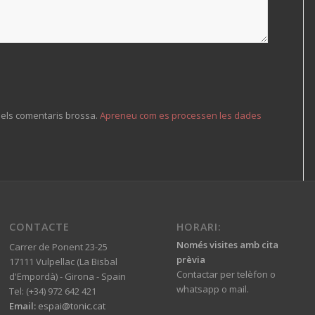
r els comentaris brossa.
Apreneu com es processen les dades
CONTACTE
HORARI:
Només visites amb cita
Carrer de Ponent 23-25
prèvia
17111 Vulpellac (La Bisbal
Contactar per telèfon o
d'Empordà) - Girona - Spain
whatsapp o mail.
Tel: (+34) 972 642 421
Email:
espai@tonic.cat