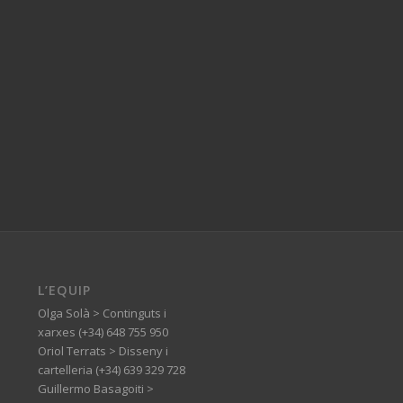
L’EQUIP
Olga Solà > Continguts i
xarxes (+34) 648 755 950
Oriol Terrats > Disseny i
cartelleria (+34) 639 329 728
Guillermo Basagoiti >