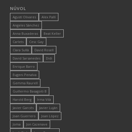
NÚVOL
Agustí Olivares
Alex Pallí
Angeles Sánchez
Anna Buxaderas
Beat Keller
Carlets
Cesc Gay
Clara Sullà
David Rosell
David Sarsanedes
Didi
Enrique Barro
Eugeni Penalva
Gemma Raurell
Guillermo Basagoiti B
Harold Berg
Irma Vilà
Javier Garcés
Javier Luján
Joan Guerrero
Joan López
Joma
Jon Cazenave