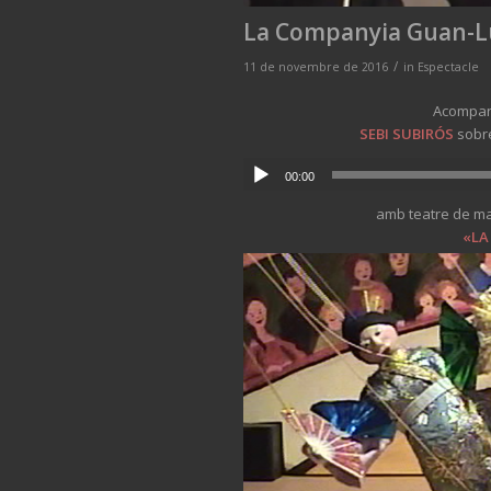
La Companyia Guan-Lu,
/
11 de novembre de 2016
in
Espectacle
Acompan
SEBI SUBIRÓS
sobre
00:00
amb teatre de mar
«
LA