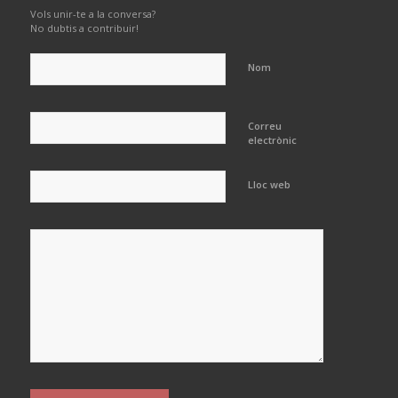
Vols unir-te a la conversa?
No dubtis a contribuir!
Nom
Correu
electrònic
Lloc web