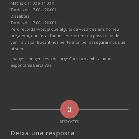
Matins d’11.00 a 14.00 h
Tardes de
17.00
a 20.00 h
Dissabtes
Tardes de
17.00
a 20.00 h
Però recordar-vos, ja que alguns de vosaltres ens ho heu
preguntat, que fora d’aquest horari teniu la possibilitat de
venir a visitar trucant-nos per telèfon per assegurar-nos que
hi som.
Imatges són gentilesa de Jorge Carrasco amb l’ajudant
espontània Berta Bas.
0
RESPOSTES
Deixa una resposta