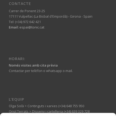
CONTACTE
Carrer de Ponent 23-25
17111 Vulpellac (La Bisbal d'Empordà) - Girona - Spain
Tel: (+34) 972 642 421
Email:
espai@tonic.cat
HORARI:
Només visites amb cita prèvia
Contactar per telèfon o whatsapp o mail.
L’EQUIP
Olga Solà > Continguts i xarxes (+34) 648 755 950
Oriol Terrats > Disseny i cartelleria (+34) 639 329 728