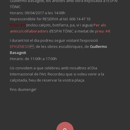
Guillermo Basagoiti, els artistes amb obra exposada a l’ESPAI
TÒNIC
Horaris: 09/04/2017 a les 14:00h
Imprescindible fer RESERVA al tel. 606 14 47 10
Preu: 8 €
(inclou calçots, botifarra, pa, vi i aigua)
Per als
amics/col·laboradors
d’ESPAI TÒNIC a meitat de
preu: 4 €
I durant tot el dia podreu seguir visitant l’exposició
EPIGÉNESIS
, de les obres escultòriques, de
Guillermo
Basagoiti
Horaris: de 11:00h a 17:00h
Us convidem a que celebreu amb nosaltres el Dia
Internacional de l’Art. Recordeu que si voleu venir a la
calçotada, heu de reservar la vostra plaça.
Fins diumenge!