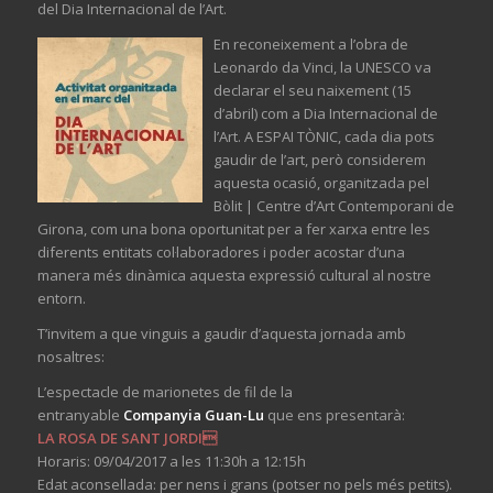
del Dia Internacional de l’Art.
En reconeixement a l’obra de
Leonardo da Vinci, la UNESCO va
declarar el seu naixement (15
d’abril) com a Dia Internacional de
l’Art. A ESPAI TÒNIC, cada dia pots
gaudir de l’art, però considerem
aquesta ocasió, organitzada pel
Bòlit | Centre d’Art Contemporani de
Girona, com una bona oportunitat per a fer xarxa entre les
diferents entitats col·laboradores i poder acostar d’una
manera més dinàmica aquesta expressió cultural al nostre
entorn.
T’invitem a que vinguis a gaudir d’aquesta jornada amb
nosaltres:
L’espectacle de marionetes de fil de la
entranyable
Companyia Guan-Lu
que ens presentarà:
LA ROSA DE SANT JORDI
Horaris: 09/04/2017 a les 11:30h a 12:15h
Edat aconsellada: per nens i grans (potser no pels més petits).