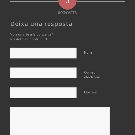
0
RESPOSTES
Deixa una resposta
Vols unir-te a la conversa?
No dubtis a contribuir!
Nom
Correu
electrònic
Lloc web