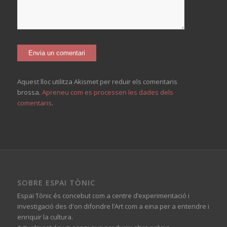
Aquest lloc utilitza Akismet per reduir els comentaris
brossa.
Apreneu com es processen les dades dels
comentaris
.
SOBRE ESPAI TÒNIC
Espai Tònic és concebut com a centre d’experimentació i
investigació des d'on difondre l’Art com a eina per a entendre i
enriquir la cultura.