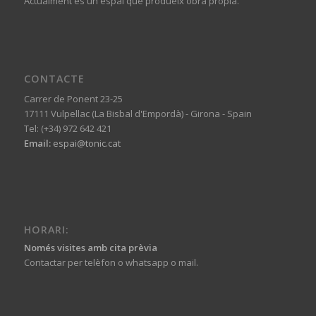
Actualment és un espai que produeix obra pròpia.
CONTACTE
Carrer de Ponent 23-25
17111 Vulpellac (La Bisbal d'Empordà) - Girona - Spain
Tel: (+34) 972 642 421
Email:
espai@tonic.cat
HORARI:
Només visites amb cita prèvia
Contactar per telèfon o whatsapp o mail.