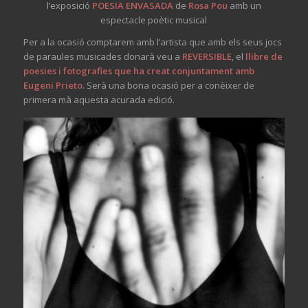
l’exposició
POESIA ENVASADA
de
Rosa Pou
amb un
espectacle poètic musical
Per a la ocasió comptarem amb l’artista que amb els seus jocs
de paraules musicades donarà veu a
REVERSIBLE
, el
llibre de
poesies i fotografies que ha creat conjuntament amb
Eugeni Prieto
. Serà una bona ocasió per a conèixer de
primera mà aquesta acurada edició.