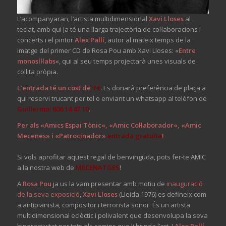
L’acompanyaran, l’artista multidimensional
Xavi Lloses
al
teclat, amb qui ja té una llarga trajectòria de col·laboracions i
concerts i el pintor
Alex Pallí
, autor al mateix temps de la
imatge del primer CD de Rosa Pou amb Xavi Lloses: «
Entre
monosíl·labs
«, qui al seu temps projectarà unes visuals de
collita pròpia.
L’entrada té un cost de
7 €
.
Es donarà preferència de plaça a
qui reservi trucant per tel o enviant un whatsapp al telèfon de
Guillermo: 606 14 47 10
.
Per als «
Amics Espai Tònic
«, «
Amic Col·laborador
«, «
Amic
Mecenes
» i «
Patrocinador
»
entrada gratuïta
!
Si vols aprofitar aquest regal de benvinguda, pots fer-te AMIC
a la nostra web de
MECENATGES
!
A
Rosa Pou
ja us la vam presentar amb motiu de
inauguració
de la seva exposició
,
Xavi Lloses
(Lleida 1976) es defineix com
a antipianista, compositor i terrorista sonor. És un artista
multidimensional eclèctic i polivalent que desenvolupa la seva