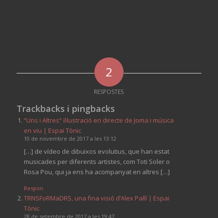
2
RESPOSTES
Trackbacks i pingbacks
“Uns i Altres” il·lustració en directe de Joma i música
en viu | Espai Tònic
10 de novembre de 2017 a les 13:12
[…] de vídeo de dibuixos evolutius, que han estat
musicades per diferents artistes, com Toti Soler o
Rosa Pou, qui ja ens ha acompanyat en altres […]
Respon
TRNSFoRMaDRS, una fina visió d’Alex Pallí | Espai
Tònic
28 de setembre de 2017 a les 19:47