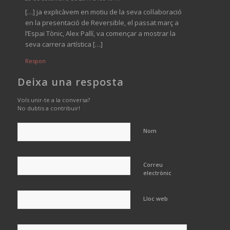
[…] ja explicàvem en motiu de la seva col·laboració
en la presentació de Reversible, el passat març a
l’Espai Tònic, Alex Pallí, va començar a mostrar la
seva carrera artística […]
Respon
Deixa una resposta
Vols unir-te a la conversa?
No dubtis a contribuir!
Nom
Correu
electrònic
Lloc web