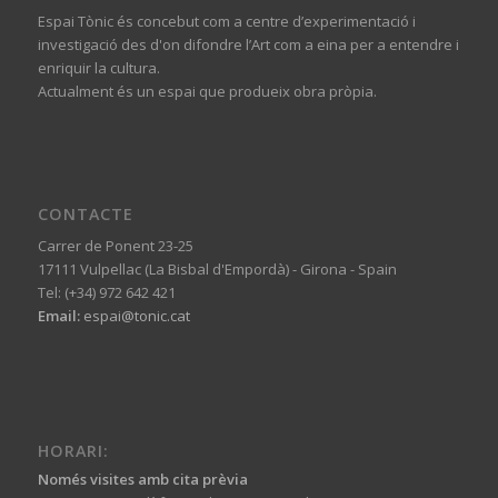
Espai Tònic és concebut com a centre d’experimentació i
investigació des d'on difondre l’Art com a eina per a entendre i
enriquir la cultura.
Actualment és un espai que produeix obra pròpia.
CONTACTE
Carrer de Ponent 23-25
17111 Vulpellac (La Bisbal d'Empordà) - Girona - Spain
Tel: (+34) 972 642 421
Email:
espai@tonic.cat
HORARI:
Només visites amb cita prèvia