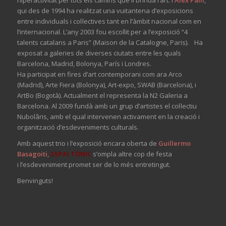
hiperactivitat per tots els camins que li brinda l’art. I
Alex Pallí
,
qui des de 1994 ha realitzat una vuitantena d’exposicions
entre individuals i col·lectives tant en l’àmbit nacional com en
l’internacional. L’any 2003 fou escollit per a l’exposició “4
talents catalans a Paris” (Maison de la Catalogne, Paris). Ha
exposat a galeries de diverses ciutats entre les quals
Barcelona, Madrid, Bolonya, París i Londres.
Ha participat en fires d’art contemporani com ara Arco
(Madrid), Arte Fiera (Bolonya), Art-expo, SWAB (Barcelona), i
ArtBo (Bogotà). Actualment el representa la N2 Galeria a
Barcelona. Al 2009 fundà amb un grup d’artistes el col·lectiu
Nubolâris, amb el qual intervenen activament en la creació i
organització d’esdeveniments culturals.
Amb aquest trio i l’exposició encara oberta de
Guillermo
Basagoiti
,
ESPAI TÒNIC
s’ompla altre cop de festa
i l’esdeveniment promet ser de lo més entretingut.
Benvinguts!