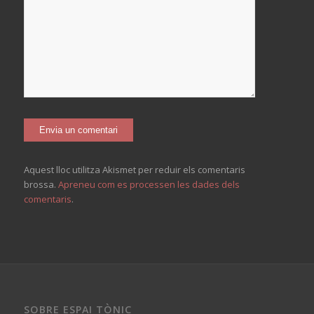
Aquest lloc utilitza Akismet per reduir els comentaris
brossa.
Apreneu com es processen les dades dels
comentaris
.
SOBRE ESPAI TÒNIC