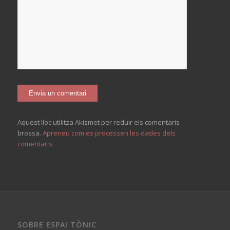
Aquest lloc utilitza Akismet per reduir els comentaris
brossa.
Apreneu com es processen les dades dels
comentaris
.
SOBRE ESPAI TÒNIC