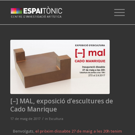
ha
[–] MAL, exposició d’escultures de
Cado Manrique
/
17 de maig de 2017
in
Escultura
Benvolguts,
el pròxim dissabte 27 de maig a les 20h tenim