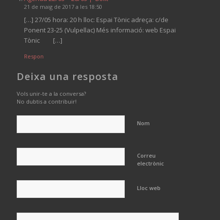
21 de maig de 2017 a les 18:50
[…] 27/05 hora: 20 h lloc: Espai Tònic adreça: c/de
Ponent 23-25 (Vulpellac) Més informació: web Espai
Tònic […]
Respon
Deixa una resposta
Vols unir-te a la conversa?
No dubtis a contribuir!
Nom
Correu
electrònic
Lloc web