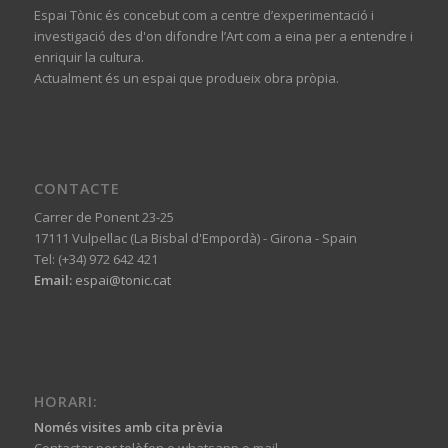
Espai Tònic és concebut com a centre d’experimentació i
investigació des d'on difondre l’Art com a eina per a entendre i
enriquir la cultura.
Actualment és un espai que produeix obra pròpia.
CONTACTE
Carrer de Ponent 23-25
17111 Vulpellac (La Bisbal d'Empordà) - Girona - Spain
Tel: (+34) 972 642 421
Email:
espai@tonic.cat
HORARI:
Només visites amb cita prèvia