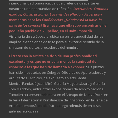
intencionalidad comunicativa que pretende despertar en
nosotros una oportunidad de reflexión:
Derrumbe
s,
Caminos
,
éxodos,
Construcciones
,
Lugares de reflexión,
Acuerdos
y
momentos para las
Confidencias
. ¿
Dónde está la llave, la
llave de los campos
? Esa llave que ella supo encontrar en el
pequeño pueblo de Vulpellac, en el Baix Empordà.
Visionaría de su época al ubicarse en la tranquilidad de las
amplias extensiones de trigo para suavizar el sentido de la
sinrazón de ciertos procederes del hombre.
El trato con la artista ha sido de una profesionalidad
excelente, y es que no es para menos la cantidad de
espacios a las que ha sido llamada a exponer.
Sus piezas
han sido mostradas en Colegios Oficiales de Aparejadores y
Arquitectos Técnicos, ha expuesto en Arts Santa
Mónica, Fundació Joan Miró, Galería Magda Lázaro y Galería
Tom Maddock, entre otras exposiciones de ámbito nacional.
También ha presentado obra en el Artexpo de Nueva York, en
la feria Internacional Kunstmesse de Innsbruck, en la Feria de
Arte Contemporáneo de Estrasburgo además de en otras
galerías europeas.