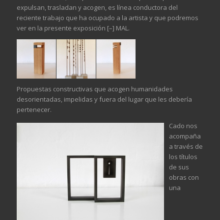
expulsan, trasladan y acogen, es línea conductora del
reciente trabajo que ha ocupado a la artista y que podremos
ver en la presente exposición [–] MAL.
Propuestas constructivas que acogen humanidades
desorientadas, impelidas y fuera del lugar que les debería
pertenecer.
Cado nos
acompaña
a través de
los títulos
de sus
obras con
una