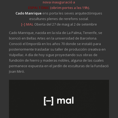
nova inauguració a
ESPAI TÒNIC
(obrim portes a les 19h)
.
Cado Manrique
ens porta les seves arquitectòniques
escultures plenes de rerefons social.
[–] MAL
Oberta del 27 de maig al 2 de setembre
Cado Manrique, nacida en la isla de La Palma, Tenerife, se
licenció en Bellas Artes en la universidad de Barcelona.
Conoció el Empordà en los años 70 donde se instaló para
posteriormente trasladar su taller de producción creativa en
Vulpellac. A día de hoy sigue proyectando sus obras de
fundición de hierro y maderas nobles, alguna de las cuales
permanece expuesta en el jardín de esculturas de la Fundació
Joan Miró.