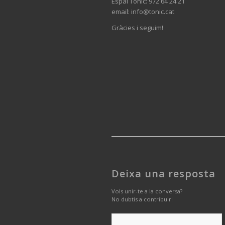
Espai Tònic: 972 64 24 21
email: info@tonic.cat
Gràcies i seguim!
Deixa una resposta
Vols unir-te a la conversa?
No dubtis a contribuir!