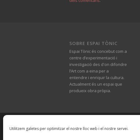
dels comentaris
.
SOBRE ESPAI TÒNIC
Espai Tònic és concebut com a
centre d’experimentació i
investigació des d'on difondre
l’Art com a eina per a
entendre i enriquir la cultura.
Actualment és un espai que
produeix obra pròpia.
© Copyright -
Espai Tònic
-
Enfold WordPre
Utilitzem galetes per optimitzar el nostre lloc web i el nostre servei.