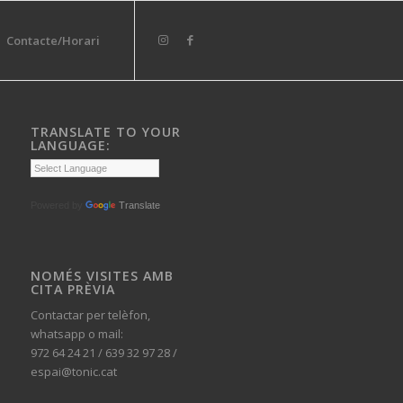
Contacte/Horari
TRANSLATE TO YOUR
LANGUAGE:
Powered by
Translate
NOMÉS VISITES AMB
CITA PRÈVIA
Contactar per telèfon,
whatsapp o mail:
972 64 24 21 / 639 32 97 28 /
espai@tonic.cat