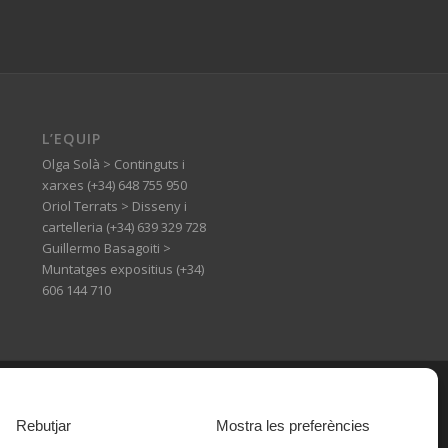
L’EQUIP
Olga Solà > Continguts i
xarxes (+34) 648 755 950
Oriol Terrats > Disseny i
cartelleria (+34) 639 329 728
Guillermo Basagoiti >
Muntatges expositius (+34)
606 144 710
Rebutjar
Mostra les preferències