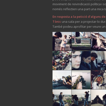
moviment de reivindicació política i s
només reflectien una part una mica to
En resposta a la petició d’alguns d
Tònic
una sala per a projectar-lo du
També podeu aprofitar per veure un r