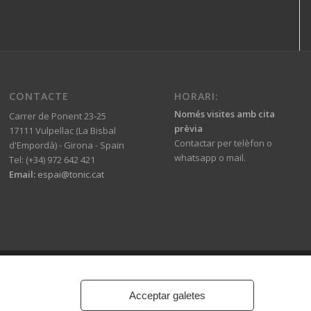
CONTACTE
HORARI:
Només visites amb cita
Carrer de Ponent 23-25
prèvia
17111 Vulpellac (La Bisbal
Contactar per telèfon o
d'Empordà) - Girona - Spain
whatsapp o mail.
Tel: (+34) 972 642 421
Email:
espai@tonic.cat
ss Theme by Kriesi
Acceptar galetes