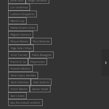
Jordi Gich
Jorge Carrasco
Lur ceràmica
Luthiers Drapaires
Martin Ley
Matías Krahn Uribe
Miguel Canseco
Miquel Baixas
Nico Nubiola
Olga Solà i Viñas
Oriol Terrats
Pablo Basagoiti
Pierre D. La
Playmodes
Rodolfo Muñoz
Sana López Abellán
Santi Vilanova
Sebi Subirós
Víctor Martín
Xavier Viadé
Xavi Lloses
[ba_Ro] estudi ceràmic