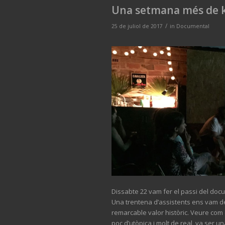
Una setmana més de k
/
25 de juliol de 2017
in
Documental
Dissabte 22 vam fer el passi del doc
Una trentena d’assistents ens vam d
remarcable valor històric. Veure com 
poc d’utòpica i molt de real, va ser u