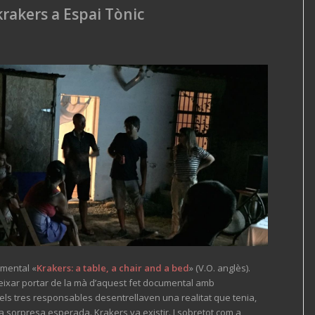
rakers a Espai Tònic
umental «
Krakers: a table, a chair and a bed
» (V.O. anglès).
eixar portar de la mà d’aquest fet documental amb
els tres responsables desentrellaven una realitat que tenia,
na sorpresa esperada. Krakers va existir. I sobretot com a