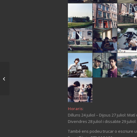
Torna Joan López amb
el documental
«Krakers»
Horaris
:
Dilluns 24 juliol – Dijous 27 juliol: Ma
Divendres 28 juliol i dissabte 29 juliol
També ens podeu trucar o escriure un