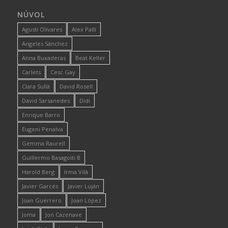
NÚVOL
Agustí Olivares
Alex Pallí
Angeles Sánchez
Anna Buxaderas
Beat Keller
Carlets
Cesc Gay
Clara Sullà
David Rosell
David Sarsanedes
Didi
Enrique Barro
Eugeni Penalva
Gemma Raurell
Guillermo Basagoiti B
Harold Berg
Irma Vilà
Javier Garcés
Javier Luján
Joan Guerrero
Joan López
Joma
Jon Cazenave