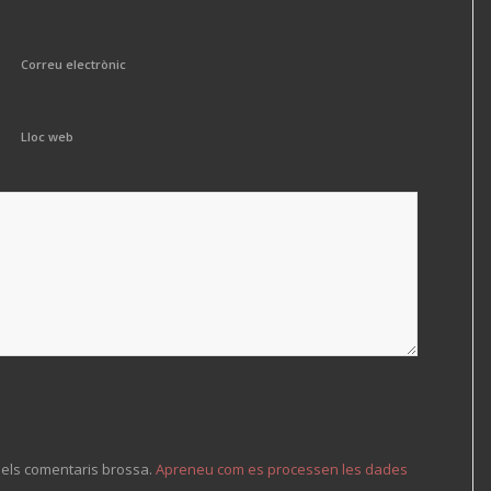
Correu electrònic
Lloc web
r els comentaris brossa.
Apreneu com es processen les dades