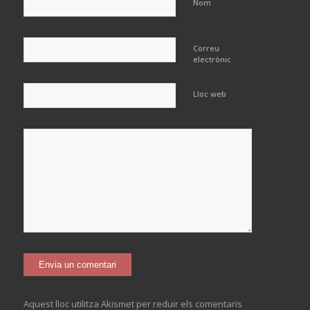
Nom
Correu
electrònic
Lloc web
Aquest lloc utilitza Akismet per reduir els comentaris