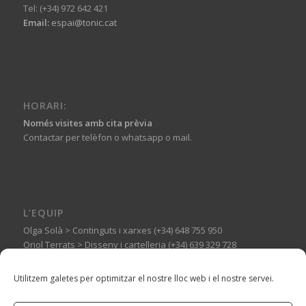
Tel: (+34) 972 642 421
Email:
espai@tonic.cat
HORARI:
Només visites amb cita prèvia
Contactar per telèfon o whatsapp o mail.
L’EQUIP
Olga Solà > Continguts i xarxes (+34) 648 755 950
Oriol Terrats > Disseny i cartelleria (+34) 639 329 728
Guillermo Basagoiti > Muntatges expositius (+34) 606 144 710
Utilitzem galetes per optimitzar el nostre lloc web i el nostre servei.