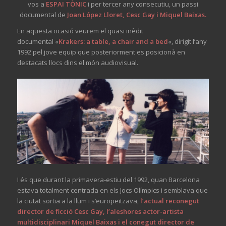
vos a
ESPAI TÒNIC
i per tercer any consecutiu, un passi
documental de
Joan López Lloret, Cesc Gay i Miquel Baixas.
En aquesta ocasió veurem el quasi inèdit
documental «
Krakers: a table, a chair and a bed
«, dirigit l’any
1992 pel jove equip que posteriorment es posicionà en
destacats llocs dins el món audiovisual.
I és que durant la primavera-estiu del 1992, quan Barcelona
estava totalment centrada en els Jocs Olímpics i semblava que
la ciutat sortia a la llum i s’europeïtzava,
l’actual reconegut
director de ficció Cesc Gay, l’aleshores actor-artista
multidisciplinari Miquel Baixas i el conegut director de