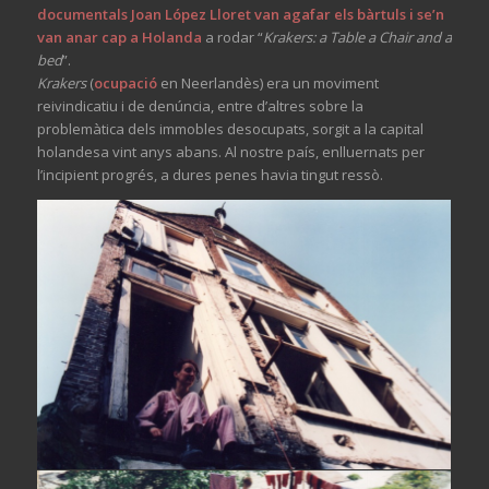
documentals Joan López Lloret van agafar els bàrtuls i se’n
van anar cap a Holanda
a rodar “
Krakers: a Table a Chair and a
bed
”.
Krakers
(
ocupació
en Neerlandès) era un moviment
reivindicatiu i de denúncia, entre d’altres sobre la
problemàtica dels immobles desocupats, sorgit a la capital
holandesa vint anys abans. Al nostre país, enlluernats per
l’incipient progrés, a dures penes havia tingut ressò.